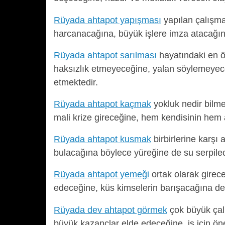
Rüyada ahtapot yapışması
yapılan çalışma
harcanacağına, büyük işlere imza atacağın
Rüyada ahtapot sarılması
hayatındaki en ö
haksızlık etmeyeceğine, yalan söylemeyece
etmektedir.
Rüyada ahtapot kaçmak
yokluk nedir bilm
mali krize gireceğine, hem kendisinin hem 
Rüyada ahtapot kusmak
birbirlerine karşı
bulacağına böylece yüreğine de su serpilec
Rüyada ahtapot yemeği
ortak olarak girece
edeceğine, küs kimselerin barışacağına del
Rüyada dev ahtapot görmek
çok büyük çalı
büyük kazançlar elde edeceğine, iş için öne