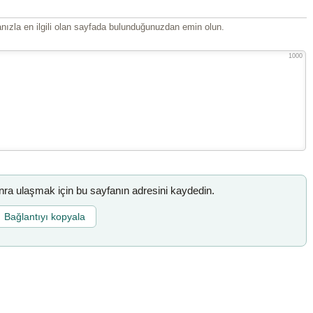
ızla en ilgili olan sayfada bulunduğunuzdan emin olun.
1000
a ulaşmak için bu sayfanın adresini kaydedin.
Bağlantıyı kopyala