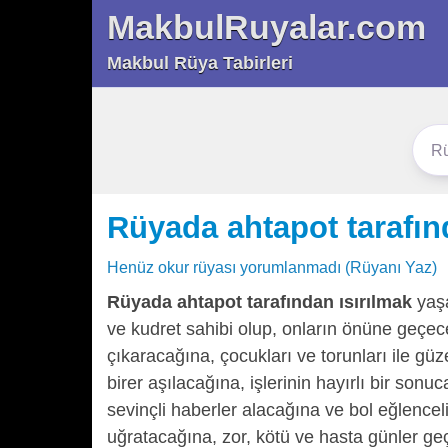
MakbulRuyalar.com
Makbul Rüya Tabirleri
Rüyada ahtapot tarafın
Henüz okur rüyası yorumlanmadı (Rüyanı Yaz)
Rüyada ahtapot tarafından ısırılmak
yaşa
ve kudret sahibi olup, onların önüne geçec
çıkaracağına, çocukları ve torunları ile güz
birer aşılacağına, işlerinin hayırlı bir son
sevinçli haberler alacağına ve bol eğlenceli
uğratacağına, zor, kötü ve hasta günler geç