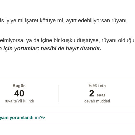
is iyiye mi işaret kötüye mi, ayırt edebiliyorsan rüyanı
gelmiyorsa, ya da içine bir kuşku düştüyse, rüyanı olduğu
 için yorumlar; nasibi de hayır duandır.
Bugün
%93 için
40
2
saat
rüya te’vîl kılındı
cevab müddeti
yam yorumlandı mı?