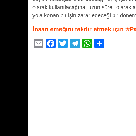
olarak kullanılacağına, uzun süreli olarak 
yola konan bir işin zarar edeceği bir dönem
İnsan emeğini takdir etmek için ⭐P
E
F
T
T
W
S
m
a
wi
el
h
h
ail
c
tt
e
at
ar
e
er
gr
s
e
b
a
A
o
m
p
o
p
k