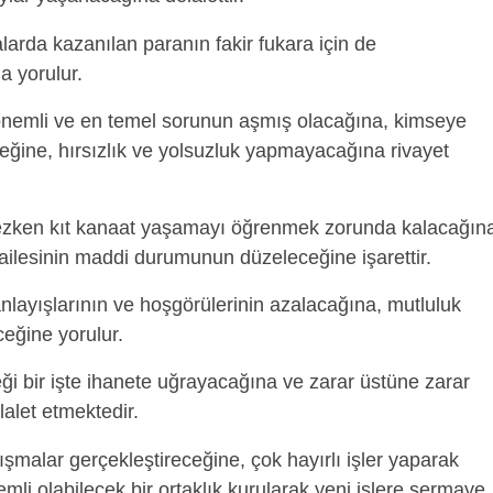
larda kazanılan paranın fakir fukara için de
a yorulur.
nemli ve en temel sorunun aşmış olacağına, kimseye
ğine, hırsızlık ve yolsuzluk yapmayacağına rivayet
ezken kıt kanaat yaşamayı öğrenmek zorunda kalacağın
ailesinin maddi durumunun düzeleceğine işarettir.
 anlayışlarının ve hoşgörülerinin azalacağına, mutluluk
eğine yorulur.
ği bir işte ihanete uğrayacağına ve zarar üstüne zarar
alet etmektedir.
şmalar gerçekleştireceğine, çok hayırlı işler yaparak
mli olabilecek bir ortaklık kurularak yeni işlere sermaye