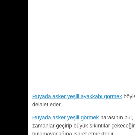
Rüyada asker yeşili ayakkabı görmek
böyle
delalet eder.
Rüyada asker yeşili görmek
parasının pul, 
zamanlar geçirip büyük sıkıntılar çekeceği
bulamayacağına işaret etmektedir.