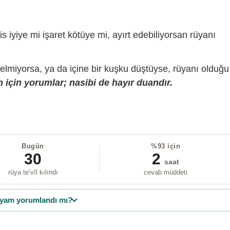
is iyiye mi işaret kötüye mi, ayırt edebiliyorsan rüyanı
gelmiyorsa, ya da içine bir kuşku düştüyse, rüyanı olduğu
 için yorumlar; nasibi de hayır duandır.
Bugün
%93 için
30
2
saat
rüya te’vîl kılındı
cevab müddeti
yam yorumlandı mı?