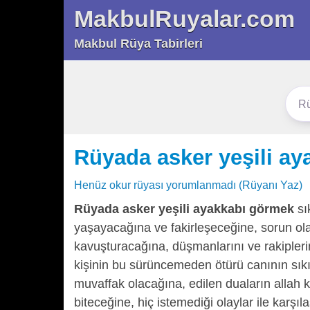
MakbulRuyalar.com
Makbul Rüya Tabirleri
Rüyada asker yeşili a
Henüz okur rüyası yorumlanmadı (Rüyanı Yaz)
Rüyada asker yeşili ayakkabı görmek
sık
yaşayacağına ve fakirleşeceğine, sorun ola
kavuşturacağına, düşmanlarını ve rakipler
kişinin bu sürüncemeden ötürü canının sıkı
muvaffak olacağına, edilen duaların allah k
biteceğine, hiç istemediği olaylar ile karşı