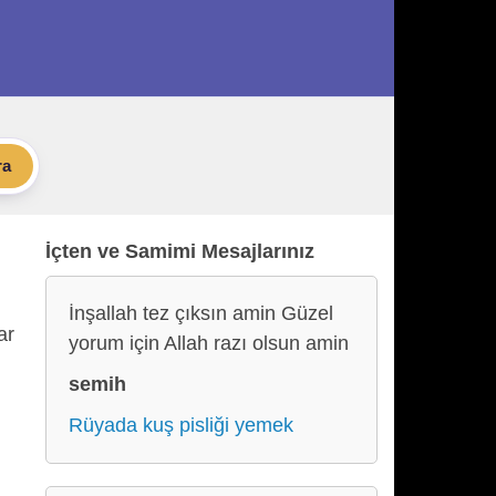
ra
İçten ve Samimi Mesajlarınız
İnşallah tez çıksın amin Güzel
ar
yorum için Allah razı olsun amin
semih
Rüyada kuş pisliği yemek