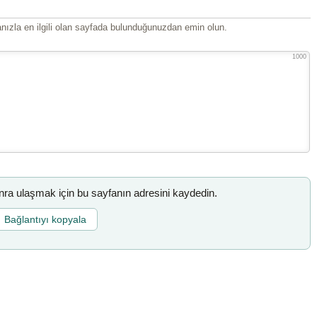
ızla en ilgili olan sayfada bulunduğunuzdan emin olun.
1000
a ulaşmak için bu sayfanın adresini kaydedin.
Bağlantıyı kopyala