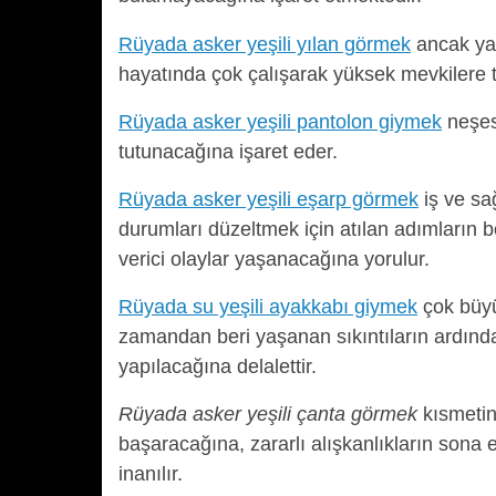
Rüyada asker yeşili yılan görmek
ancak yak
hayatında çok çalışarak yüksek mevkilere te
Rüyada asker yeşili pantolon giymek
neşes
tutunacağına işaret eder.
Rüyada asker yeşili eşarp görmek
iş ve sağ
durumları düzeltmek için atılan adımların b
verici olaylar yaşanacağına yorulur.
Rüyada su yeşili ayakkabı giymek
çok büyü
zamandan beri yaşanan sıkıntıların ardında
yapılacağına delalettir.
Rüyada asker yeşili çanta görmek
kısmetin
başaracağına, zararlı alışkanlıkların sona e
inanılır.