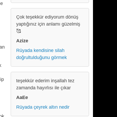
me
Çok teşekkür ediyorum dönüş
yaptığınız için anlamı güzelmiş
🥰
u
Azize
man
Rüyada kendisine silah
doğrultulduğunu görmek
k
ip
teşekkür ederim inşallah tez
zamanda hayırlısı ile çıkar
AaEe
Rüyada çeyrek altın nedir
ok