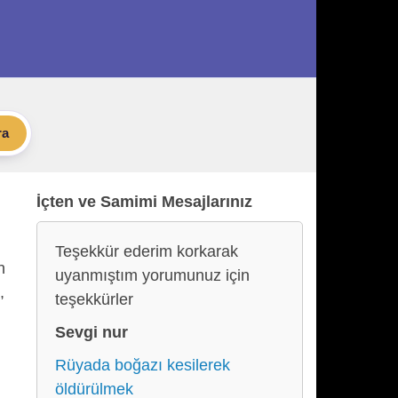
ra
İçten ve Samimi Mesajlarınız
Teşekkür ederim korkarak
n
uyanmıştım yorumunuz için
,
teşekkürler
Sevgi nur
Rüyada boğazı kesilerek
öldürülmek