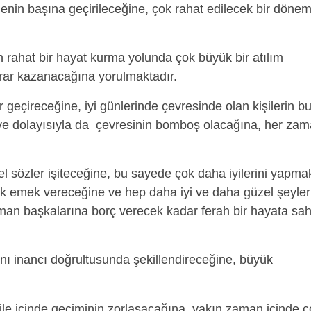
jenin başına geçirileceğine, çok rahat edilecek bir döne
n rahat bir hayat kurma yolunda çok büyük bir atılım
krar kazanacağına yorulmaktadır.
r geçireceğine, iyi günlerinde çevresinde olan kişilerin b
 ve dolayısıyla da çevresinin bomboş olacağına, her za
l sözler işiteceğine, bu sayede çok daha iyilerini yapma
k emek vereceğine ve hep daha iyi ve daha güzel şeyler
man başkalarına borç verecek kadar ferah bir hayata sah
ı inancı doğrultusunda şekillendireceğine, büyük
ile içinde geçiminin zorlaşacağına, yakın zaman içinde ç