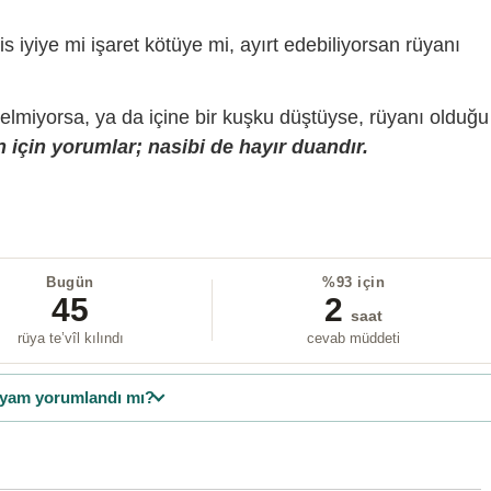
is iyiye mi işaret kötüye mi, ayırt edebiliyorsan rüyanı
gelmiyorsa, ya da içine bir kuşku düştüyse, rüyanı olduğu
 için yorumlar; nasibi de hayır duandır.
Bugün
%93 için
45
2
saat
rüya te’vîl kılındı
cevab müddeti
yam yorumlandı mı?