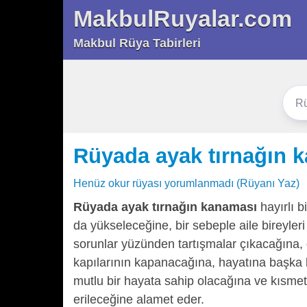
MakbulRuyalar.com
Makbul Rüya Tabirleri
Rüyada ayak tırnağın 
Henüz okur rüyası yorumlanmadı (Rüyanı Yaz)
Rüyada ayak tırnağın kanaması
hayırlı b
da yükseleceğine, bir sebeple aile bireyle
sorunlar yüzünden tartışmalar çıkacağına, 
kapılarının kapanacağına, hayatına başka
mutlu bir hayata sahip olacağına ve kısmet
erileceğine alamet eder.