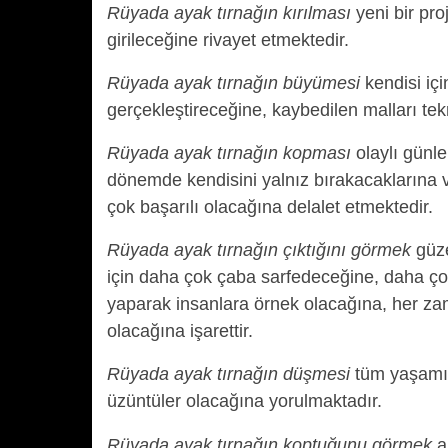
Rüyada ayak tırnağın kırılması
yeni bir pro
girileceğine rivayet etmektedir.
Rüyada ayak tırnağın büyümesi
kendisi içi
gerçekleştireceğine, kaybedilen malları te
Rüyada ayak tırnağın kopması
olaylı günle
dönemde kendisini yalnız bırakacaklarına
çok başarılı olacağına delalet etmektedir.
Rüyada ayak tırnağın çıktığını görmek
güze
için daha çok çaba sarfedeceğine, daha ço
yaparak insanlara örnek olacağına, her za
olacağına işarettir.
Rüyada ayak tırnağın düşmesi
tüm yaşamın
üzüntüler olacağına yorulmaktadır.
Rüyada ayak tırnağın koptuğunu görmek
a