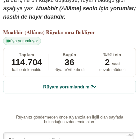
aşağıya yaz.
Muabbir (Allâme) senin için yorumlar;
nasibi de hayır duandır.
Muabbir (Allâme)
Rüyalarınızı Bekliyor
rüya yorumluyor
Toplam
Bugün
%92 için
114.704
36
2
saat
kalbe dokunuldu
rüya te’vîl kılındı
cevab müddeti
Rüyam yorumlandı mı?
Rüyanızı göndermeden önce rüyanızla en ilgili olan sayfada
bulunduğunuzdan emin olun.
1000