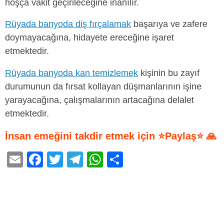
hoşça vakit geçirileceğine inanılır.
Rüyada banyoda diş fırçalamak
başarıya ve zafere
doymayacağına, hidayete ereceğine işaret
etmektedir.
Rüyada banyoda kan temizlemek
kişinin bu zayıf
durumunun da fırsat kollayan düşmanlarının işine
yarayacağına, çalışmalarının artacağına delalet
etmektedir.
İnsan emeğini takdir etmek için ⭐Paylaş⭐ 🙏
E
F
T
T
W
S
m
a
wi
el
h
h
ail
c
tt
e
at
ar
e
er
gr
s
e
b
a
A