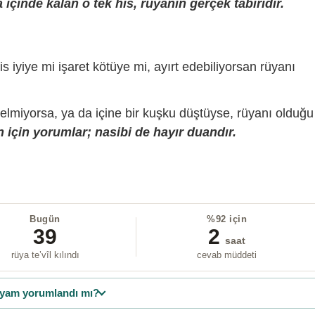
içinde kalan o tek his, rüyanın gerçek tabiridir.
is iyiye mi işaret kötüye mi, ayırt edebiliyorsan rüyanı
gelmiyorsa, ya da içine bir kuşku düştüyse, rüyanı olduğu
 için yorumlar; nasibi de hayır duandır.
Bugün
%92 için
39
2
saat
rüya te’vîl kılındı
cevab müddeti
yam yorumlandı mı?