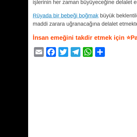
işlerinin her zaman büyüyeceğine delalet e
Rüyada bir bebeği boğmak
büyük beklentile
maddi zarara uğranacağına delalet etmekte
İnsan emeğini takdir etmek için ⭐P
E
F
T
T
W
S
m
a
wi
el
h
h
ail
c
tt
e
at
ar
e
er
gr
s
e
b
a
A
o
m
p
o
p
k