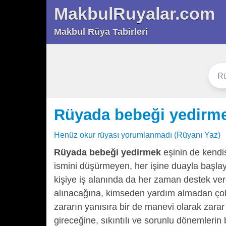
MakbulRuyalar.com
Makbul Rüya Tabirleri
Rüyada bebeği yedirm
Henüz okur rüyası yorumlanmadı (Rüyanı Yaz)
Rüyada bebeği yedirmek
eşinin de kendis
ismini düşürmeyen, her işine duayla başlaya
kişiye iş alanında da her zaman destek ver
alınacağına, kimseden yardım almadan çok
zararın yanısıra bir de manevi olarak zarar 
gireceğine, sıkıntılı ve sorunlu dönemlerin