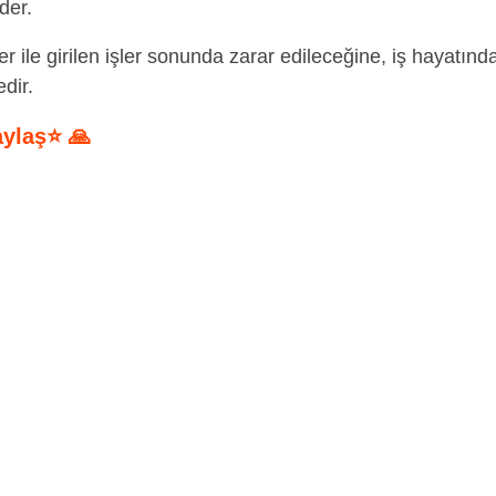
der.
r ile girilen işler sonunda zarar edileceğine, iş hayatınd
dir.
aylaş⭐ 🙏