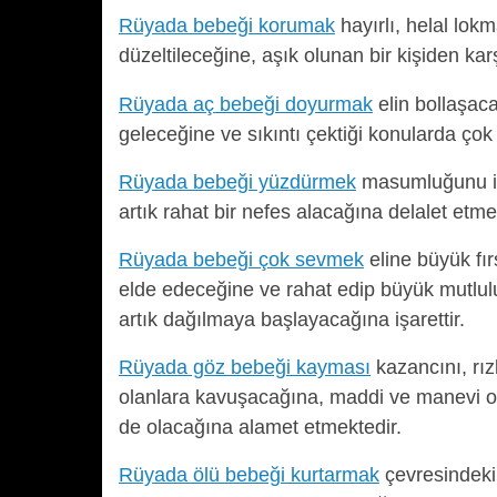
Rüyada bebeği korumak
hayırlı, helal lok
düzeltileceğine, aşık olunan bir kişiden kar
Rüyada aç bebeği doyurmak
elin bollaşaca
geleceğine ve sıkıntı çektiği konularda çok
Rüyada bebeği yüzdürmek
masumluğunu isp
artık rahat bir nefes alacağına delalet etme
Rüyada bebeği çok sevmek
eline büyük fır
elde edeceğine ve rahat edip büyük mutlul
artık dağılmaya başlayacağına işarettir.
Rüyada göz bebeği kayması
kazancını, rız
olanlara kavuşacağına, maddi ve manevi 
de olacağına alamet etmektedir.
Rüyada ölü bebeği kurtarmak
çevresindeki 