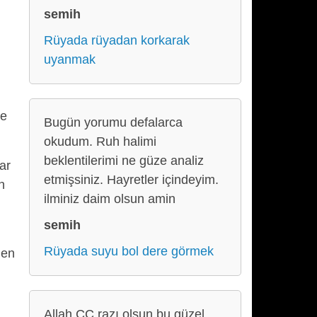
semih
Rüyada rüyadan korkarak
uyanmak
ve
Bugün yorumu defalarca
okudum. Ruh halimi
beklentilerimi ne güze analiz
ar
etmişsiniz. Hayretler içindeyim.
n
ilminiz daim olsun amin
semih
Rüyada suyu bol dere görmek
den
Allah CC razı olsun bu güzel