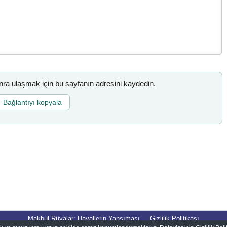
a ulaşmak için bu sayfanın adresini kaydedin.
Bağlantıyı kopyala
Makbul Rüyalar: Hayallerin Yansıması
Gizlilik Politikası