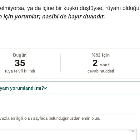
gelmiyorsa, ya da içine bir kuşku düştüyse, rüyanı olduğu
 için yorumlar; nasibi de hayır duandır.
Bugün
%92 için
35
2
saat
rüya te’vîl kılındı
cevab müddeti
yam yorumlandı mı?
ızla en ilgili olan sayfada bulunduğunuzdan emin olun.
1000