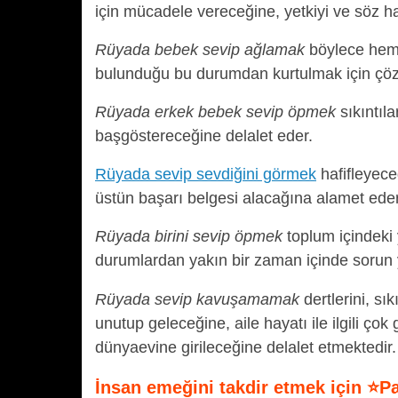
için mücadele vereceğine, yetkiyi ve söz ha
Rüyada bebek sevip ağlamak
böylece hem 
bulunduğu bu durumdan kurtulmak için çöz
Rüyada erkek bebek sevip öpmek
sıkıntıla
başgöstereceğine delalet eder.
Rüyada sevip sevdiğini görmek
hafifleyece
üstün başarı belgesi alacağına alamet eder
Rüyada birini sevip öpmek
toplum içindeki 
durumlardan yakın bir zaman içinde sorun 
Rüyada sevip kavuşamamak
dertlerini, sı
unutup geleceğine, aile hayatı ile ilgili çok
dünyaevine girileceğine delalet etmektedir.
İnsan emeğini takdir etmek için ⭐P