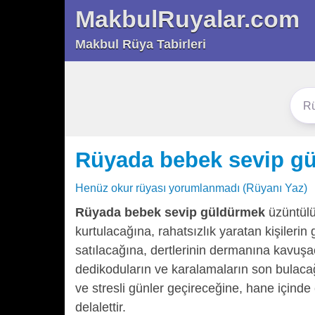
MakbulRuyalar.com
Makbul Rüya Tabirleri
Rüyada bebek sevip g
Henüz okur rüyası yorumlanmadı (Rüyanı Yaz)
Rüyada bebek sevip güldürmek
üzüntülü
kurtulacağına, rahatsızlık yaratan kişilerin
satılacağına, dertlerinin dermanına kavuşa
dedikoduların ve karalamaların son bulacağın
ve stresli günler geçireceğine, hane içind
delalettir.