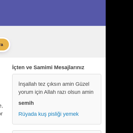
ra
İçten ve Samimi Mesajlarınız
İnşallah tez çıksın amin Güzel
yorum için Allah razı olsun amin
semih
e,
or
Rüyada kuş pisliği yemek