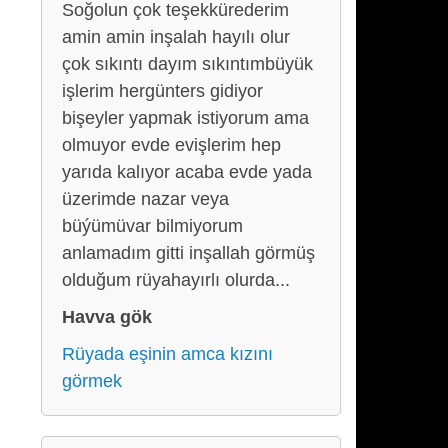
Soğolun çok teşekkürederim
amin amin inşalah hayılı olur
çok sıkıntı dayım sıkıntımbüyük
işlerim hergünters gidiyor
bişeyler yapmak istiyorum ama
olmuyor evde evişlerim hep
yarıda kalıyor acaba evde yada
üzerimde nazar veya
büýümüvar bilmiyorum
anlamadım gitti inşallah görmüş
olduğum rüyahayırlı olurda...
Havva gök
Rüyada eşinin amca kızını
görmek