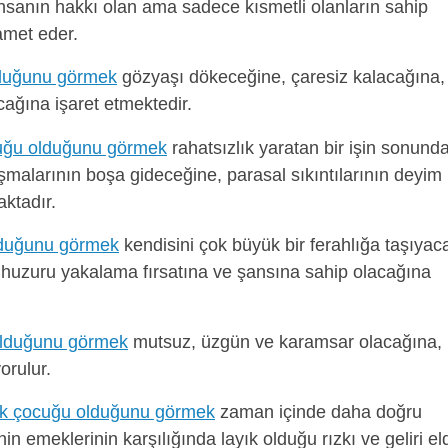
insanın hakkı olan ama sadece kısmetli olanların sahip
amet eder.
lduğunu görmek
gözyaşı dökeceğine, çaresiz kalacağına,
cağına işaret etmektedir.
cuğu olduğunu görmek
rahatsızlık yaratan bir işin sonund
malarının boşa gideceğine, parasal sıkıntılarının deyim
ktadır.
lduğunu görmek
kendisini çok büyük bir ferahlığa taşıyac
e huzuru yakalama fırsatına ve şansına sahip olacağına
olduğunu görmek
mutsuz, üzgün ve karamsar olacağına,
orulur.
ek çocuğu olduğunu görmek
zaman içinde daha doğru
in emeklerinin karşılığında layık olduğu rızkı ve geliri el