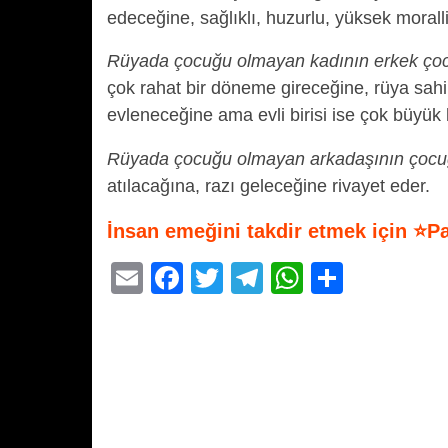
edeceğine, sağlıklı, huzurlu, yüksek moralli
Rüyada çocuğu olmayan kadının erkek ço
çok rahat bir döneme gireceğine, rüya sahibi
evleneceğine ama evli birisi ise çok büyük
Rüyada çocuğu olmayan arkadaşının çoc
atılacağına, razı geleceğine rivayet eder.
İnsan emeğini takdir etmek için ⭐P
E
F
T
T
W
S
m
a
wi
el
h
h
ail
c
tt
e
at
ar
e
er
gr
s
e
b
a
A
o
m
p