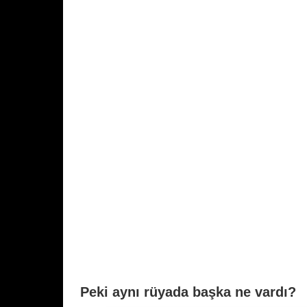
o
p
k
Peki aynı rüyada başka ne vardı?