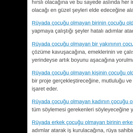
hırslı olacağına ve bu sayede aslında her 
olacağı en güzel şeyleri elde edeceğine al
Rüyada çocuğu olmayan birinin çocuğu o
yapmaya çalıştığı şeyler hatalı adımlar ata
Rüyada çocuğu olmayan bir yakınının ço
çözüme kavuşacağına, emeklerinin ve çalış
yerindeyse artık boyunu aşacağına yorulma
Rüyada çocuğu olmayan kişinin çocuğu o
bir proje gerçekleştireceğine, mutluluğu v
işaret eder.
Rüyada çocuğu olmayan kadının çocuğu 
tüm söylemesi gerekenleri söyleyeceğine y
Rüyada erkek çocuğu olmayan birinin erk
adımlar atarak iş kurulacağına, rüya sahibin