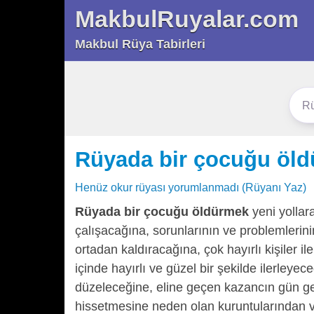
MakbulRuyalar.com
Makbul Rüya Tabirleri
Rüyada bir çocuğu öl
Henüz okur rüyası yorumlanmadı (Rüyanı Yaz)
Rüyada bir çocuğu öldürmek
yeni yollara
çalışacağına, sorunlarının ve problemlerini
ortadan kaldıracağına, çok hayırlı kişiler ile
içinde hayırlı ve güzel bir şekilde ilerle
düzeleceğine, eline geçen kazancın gün ge
hissetmesine neden olan kuruntularından 