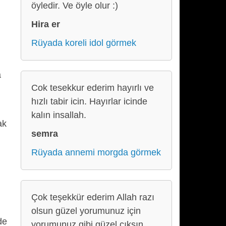
öyledir. Ve öyle olur :)
Hira er
Rüyada koreli idol görmek
a
Cok tesekkur ederim hayırlı ve
hızlı tabir icin. Hayırlar icinde
kalın insallah.
ak
semra
Rüyada annemi morgda görmek
Çok teşekkür ederim Allah razı
olsun güzel yorumunuz için
de
yorumunuz gibi güzel cıksın