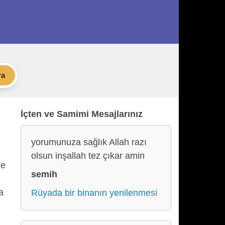
ra
İçten ve Samimi Mesajlarınız
yorumunuza sağlık Allah razı
olsun inşallah tez çıkar amin
de
semih
a
Rüyada bir binanın yenilenmesi