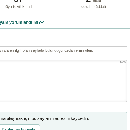
saat
rüya te’vîl kılındı
cevab müddeti
yam yorumlandı mı?
ızla en ilgili olan sayfada bulunduğunuzdan emin olun.
1000
a ulaşmak için bu sayfanın adresini kaydedin.
Bağlantıyı kopyala