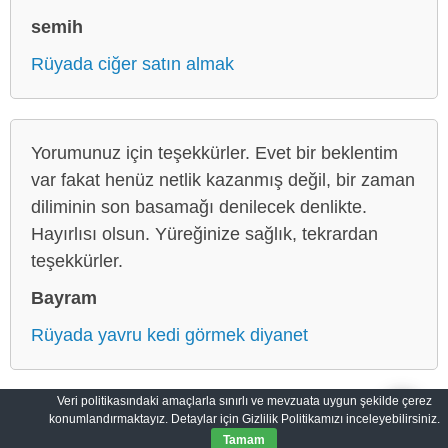
semih
Rüyada ciğer satın almak
Yorumunuz için teşekkürler. Evet bir beklentim
var fakat henüz netlik kazanmış değil, bir zaman
diliminin son basamağı denilecek denlikte.
Hayırlısı olsun. Yüreğinize sağlık, tekrardan
teşekkürler.
Bayram
Rüyada yavru kedi görmek diyanet
Veri politikasındaki amaçlarla sınırlı ve mevzuata uygun şekilde çerez
konumlandırmaktayız. Detaylar için Gizlilik Politikamızı inceleyebilirsiniz.
Makbul Rüyalar: Hayallerin Yansıması
Gizlilik Politikası
Tamam
© 2012-2026
MakbulRuyalar.com
|
Tüm Hakları Saklıdır.