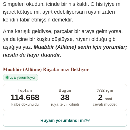
Simgeleri okudun, içinde bir his kaldı. O his iyiye mi
işaret kötüye mi, ayırt edebiliyorsan rüyanı zaten
kendin tabir etmişsin demektir.
Ama karışık geldiyse, parçalar bir araya gelmiyorsa,
ya da içine bir kuşku düştüyse, rüyanı olduğu gibi
aşağıya yaz.
Muabbir (Allâme) senin için yorumlar;
nasibi de hayır duandır.
Muabbir (Allâme)
Rüyalarınızı Bekliyor
rüya yorumluyor
Toplam
Bugün
%92 için
114.668
38
2
saat
kalbe dokunuldu
rüya te’vîl kılındı
cevab müddeti
Rüyam yorumlandı mı?