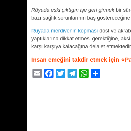
Rüyada eski çıktıgın işe geri girmek
bir sür
bazı sağlık sorunlarının baş göstereceğine
Rüyada merdivenin kopması
dost ve akrab
yaptıklarına dikkat etmesi gerektiğine, aks
karşı karşıya kalacağına delalet etmektedir
İnsan emeğini takdir etmek için ⭐P
E
F
T
T
W
S
m
a
wi
el
h
h
ail
c
tt
e
at
ar
e
er
gr
s
e
b
a
A
o
m
p
o
p