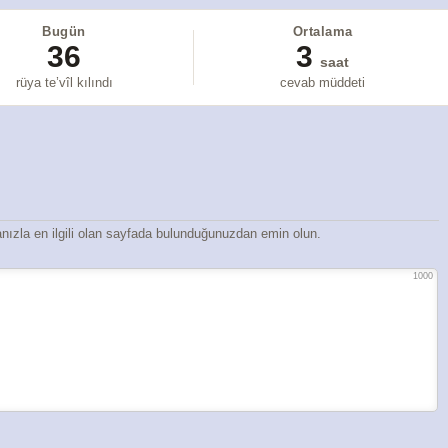
Bugün
Ortalama
36
3
saat
rüya te’vîl kılındı
cevab müddeti
ızla en ilgili olan sayfada bulunduğunuzdan emin olun.
1000