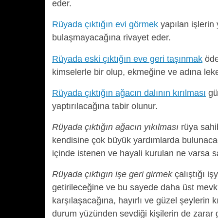
eder.
Rüyada çıktığın evi görmek
yapılan işleri
bulaşmayacağına rivayet eder.
Rüyada eski çıktığın eve geri taşınmak
ödem
kimselerle bir olup, ekmeğine ve adına lek
Rüyada çıktığın ağacın dalının kırılması
güz
yaptırılacağına tabir olunur.
Rüyada çıktığın ağacın yıkılması
rüya sahib
kendisine çok büyük yardımlarda bulunacağı
içinde istenen ve hayali kurulan ne varsa s
Rüyada çıktıgın işe geri girmek
çalıştığı iş
getirileceğine ve bu sayede daha üst mevk
karşılaşacağına, hayırlı ve güzel şeylerin k
durum yüzünden sevdiği kişilerin de zarar g