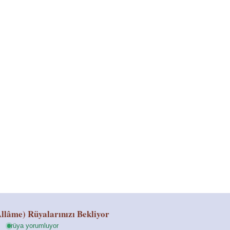
llâme)
Rüyalarınızı Bekliyor
rüya yorumluyor