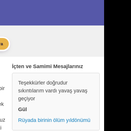
ra
İçten ve Samimi Mesajlarınız
Teşekkürler doğrudur
bir
sıkıntılarım vardı yavaş yavaş
geçiyor
ek
Gül
suz
Rüyada birinin ölüm yıldönümü
i