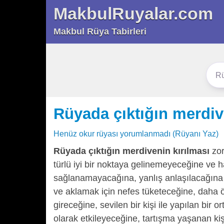
MakbulRuyalar.com
Makbul Rüya Tabirleri
Rüyada çıktığın merdiv
Henüz okur rüyası yorumlanmadı (Rüyanı Yaz)
Rüyada çıktığın merdivenin kırılması
zor
türlü iyi bir noktaya gelinemeyeceğine ve
sağlanamayacağına, yanlış anlaşılacağına 
ve aklamak için nefes tüketeceğine, daha
gireceğine, sevilen bir kişi ile yapılan bi
olarak etkileyeceğine, tartışma yaşanan kiş