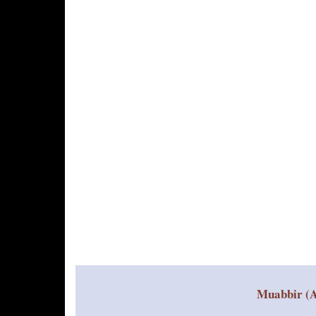
k
Muabbir (A