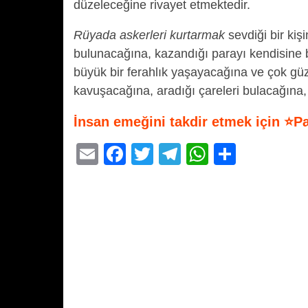
düzeleceğine rivayet etmektedir.
Rüyada askerleri kurtarmak
sevdiği bir kiş
bulunacağına, kazandığı parayı kendisine 
büyük bir ferahlık yaşayacağına ve çok gü
kavuşacağına, aradığı çareleri bulacağına, 
İnsan emeğini takdir etmek için ⭐P
E
F
T
T
W
S
m
a
wi
el
h
h
ail
c
tt
e
at
ar
e
er
gr
s
e
b
a
A
o
m
p
o
p
k