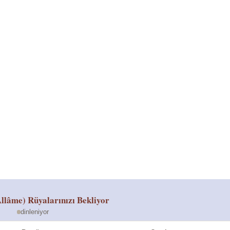
llâme)
Rüyalarınızı Bekliyor
dinleniyor