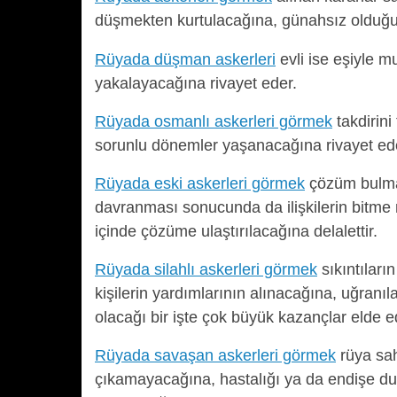
düşmekten kurtulacağına, günahsız olduğu 
Rüyada düşman askerleri
evli ise eşiyle m
yakalayacağına rivayet eder.
Rüyada osmanlı askerleri görmek
takdirini
sorunlu dönemler yaşanacağına rivayet ed
Rüyada eski askerleri görmek
çözüm bulmak
davranması sonucunda da ilişkilerin bitme n
içinde çözüme ulaştırılacağına delalettir.
Rüyada silahlı askerleri görmek
sıkıntıları
kişilerin yardımlarının alınacağına, uğranıl
olacağı bir işte çok büyük kazançlar elde e
Rüyada savaşan askerleri görmek
rüya sah
çıkamayacağına, hastalığı ya da endişe duy