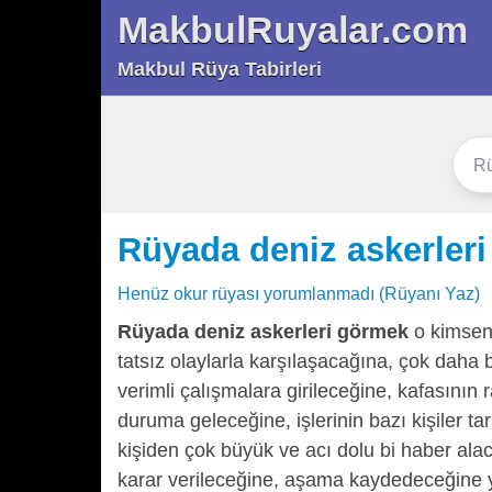
MakbulRuyalar.com
Makbul Rüya Tabirleri
Rüyada deniz askerler
Henüz okur rüyası yorumlanmadı (Rüyanı Yaz)
Rüyada deniz askerleri görmek
o kimseni
tatsız olaylarla karşılaşacağına, çok daha 
verimli çalışmalara girileceğine, kafasının
duruma geleceğine, işlerinin bazı kişiler ta
kişiden çok büyük ve acı dolu bi haber alac
karar verileceğine, aşama kaydedeceğine y