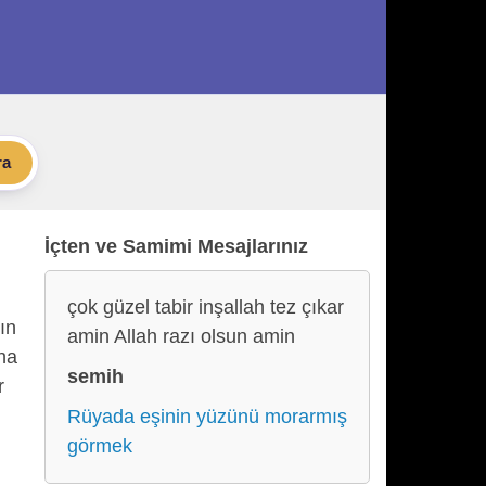
ra
İçten ve Samimi Mesajlarınız
çok güzel tabir inşallah tez çıkar
ın
amin Allah razı olsun amin
aha
semih
r
Rüyada eşinin yüzünü morarmış
görmek