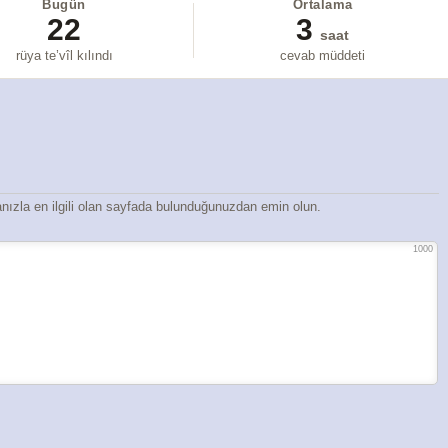
Bugün
Ortalama
22
3
saat
rüya te’vîl kılındı
cevab müddeti
ızla en ilgili olan sayfada bulunduğunuzdan emin olun.
1000