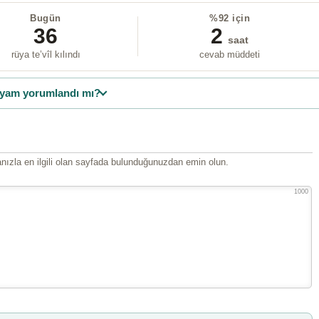
Bugün
%92 için
36
2
saat
rüya te’vîl kılındı
cevab müddeti
yam yorumlandı mı?
ızla en ilgili olan sayfada bulunduğunuzdan emin olun.
1000