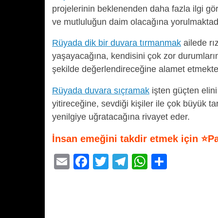
projelerinin beklenenden daha fazla ilgi g
ve mutluluğun daim olacağına yorulmaktadı
Rüyada dik bir duvara tırmanmak
ailede rı
yaşayacağına, kendisini çok zor durumların 
şekilde değerlendireceğine alamet etmekte
Rüyada duvara sıçramak
işten güçten elin
yitireceğine, sevdiği kişiler ile çok büyük
yenilgiye uğratacağına rivayet eder.
İnsan emeğini takdir etmek için ⭐P
E
F
T
T
W
S
m
a
wi
el
h
h
ail
c
tt
e
at
ar
e
er
gr
s
e