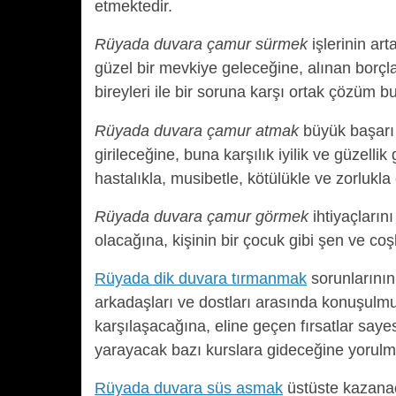
etmektedir.
Rüyada duvara çamur sürmek
işlerinin ar
güzel bir mevkiye geleceğine, alınan borçla
bireyleri ile bir soruna karşı ortak çözüm b
Rüyada duvara çamur atmak
büyük başarı 
girileceğine, buna karşılık iyilik ve güzelli
hastalıkla, musibetle, kötülükle ve zorlukla
Rüyada duvara çamur görmek
ihtiyaçların
olacağına, kişinin bir çocuk gibi şen ve co
Rüyada dik duvara tırmanmak
sorunlarının
arkadaşları ve dostları arasında konuşulmu
karşılaşacağına, eline geçen fırsatlar sayes
yarayacak bazı kurslara gideceğine yorulm
Rüyada duvara süs asmak
üstüste kazanaca