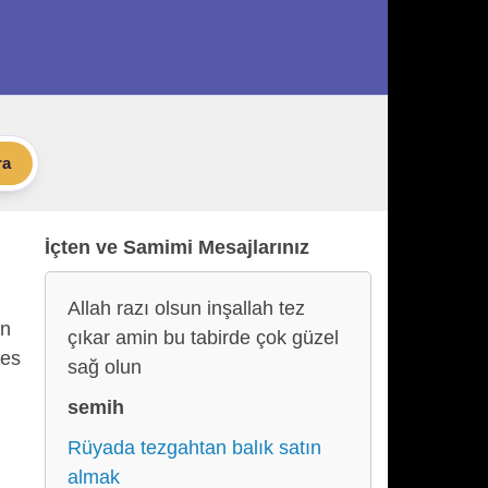
ra
İçten ve Samimi Mesajlarınız
Allah razı olsun inşallah tez
ın
çıkar amin bu tabirde çok güzel
kes
sağ olun
semih
Rüyada tezgahtan balık satın
almak