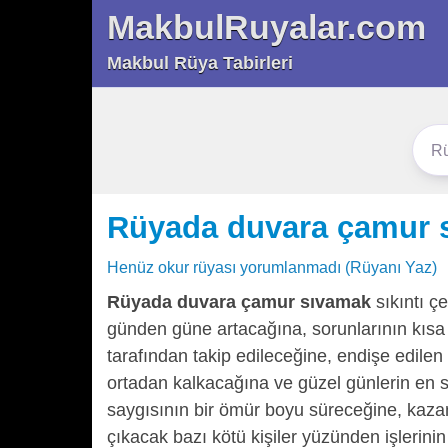
MakbulRuyalar.com
Makbul Rüya Tabirleri
Rüyada duvara çamur 
Henüz okur rüyası yorumlanmadı (Rüyanı Yaz)
Rüyada duvara çamur sıvamak
sıkıntı ç
günden güne artacağına, sorunlarının kısa 
tarafından takip edileceğine, endişe edile
ortadan kalkacağına ve güzel günlerin en 
saygısının bir ömür boyu süreceğine, kazancı
çıkacak bazı kötü kişiler yüzünden işlerinin