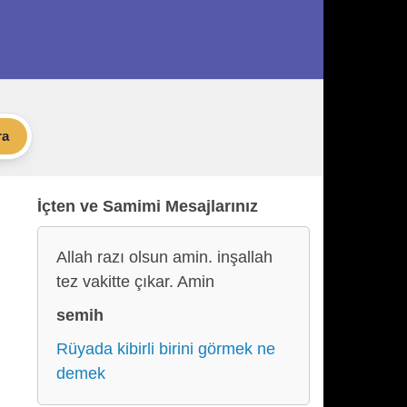
ra
İçten ve Samimi Mesajlarınız
Allah razı olsun amin. inşallah
tez vakitte çıkar. Amin
semih
Rüyada kibirli birini görmek ne
demek