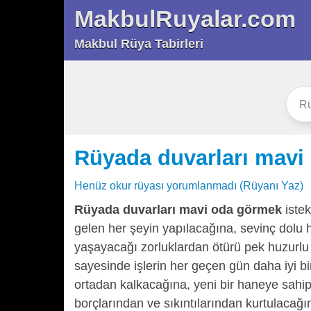
MakbulRuyalar.com
Makbul Rüya Tabirleri
Rüyada duvarları mavi
Henüz okur rüyası yorumlanmadı (Rüyanı Yaz)
Rüyada duvarları mavi oda görmek
istek
gelen her şeyin yapılacağına, sevinç dolu 
yaşayacağı zorluklardan ötürü pek huzurlu
sayesinde işlerin her geçen gün daha iyi 
ortadan kalkacağına, yeni bir haneye sahi
borçlarından ve sıkıntılarından kurtulacağı