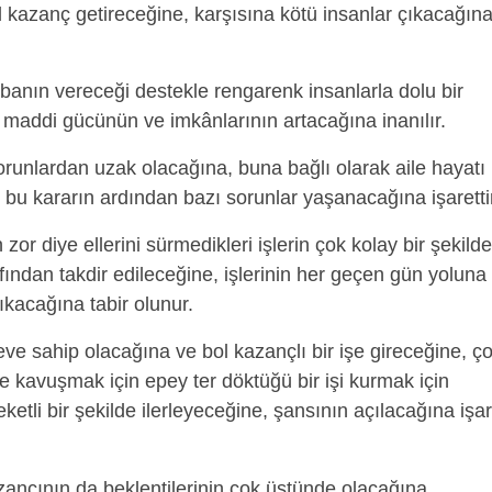
l kazanç getireceğine, karşısına kötü insanlar çıkacağın
banın vereceği destekle rengarenk insanlarla dolu bir
, maddi gücünün ve imkânlarının artacağına inanılır.
orunlardan uzak olacağına, buna bağlı olarak aile hayatı 
ak bu kararın ardından bazı sorunlar yaşanacağına işaretti
 zor diye ellerini sürmedikleri işlerin çok kolay bir şekilde
fından takdir edileceğine, işlerinin her geçen gün yoluna
çıkacağına tabir olunur.
eve sahip olacağına ve bol kazançlı bir işe gireceğine, ç
ve kavuşmak için epey ter döktüğü bir işi kurmak için
etli bir şekilde ilerleyeceğine, şansının açılacağına işar
zancının da beklentilerinin çok üstünde olacağına,