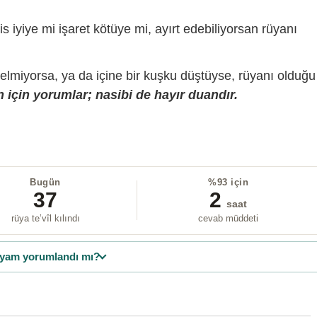
is iyiye mi işaret kötüye mi, ayırt edebiliyorsan rüyanı
gelmiyorsa, ya da içine bir kuşku düştüyse, rüyanı olduğu
 için yorumlar; nasibi de hayır duandır.
Bugün
%93 için
37
2
saat
rüya te’vîl kılındı
cevab müddeti
yam yorumlandı mı?