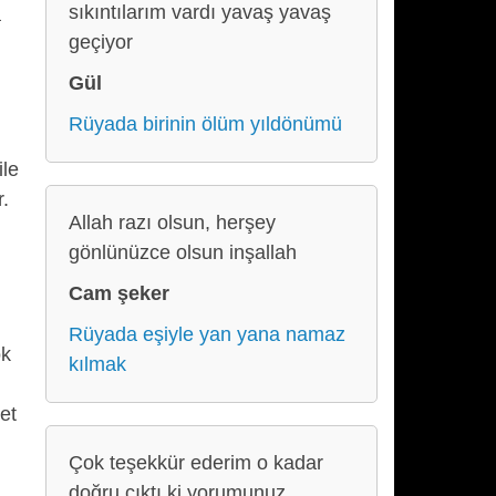
sıkıntılarım vardı yavaş yavaş
a
geçiyor
Gül
Rüyada birinin ölüm yıldönümü
ile
r.
Allah razı olsun, herşey
gönlünüzce olsun inşallah
Cam şeker
Rüyada eşiyle yan yana namaz
ok
kılmak
et
Çok teşekkür ederim o kadar
doğru çıktı ki yorumunuz.