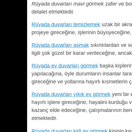
Rüyada duvarları mavi görmek
zafer ve bo
delalet etmektedir.
Rüyada duvarları temizlemek
uzak bir akra
projeye gireceğine, işlerinin büyüyeceğine
Rüyada duvarları aşmak
sıkıntılardan ve s
ilgili çok güzel bir karar verileceğine, anc
Rüyada ev duvarları görmek
başka kişilerin
yapılacağına, öyle durumların insanlar tara
gireceğine ve yollarına hayırlı kısmetlerin 
Rüyada duvarları yıkık ev görmek
yeni bir 
hayırlı işlere gireceğine, hayalini kurduğu 
kazanç elde edeceğine, çalışmalarının berek
etmektedir.
Rüyada duvarları kirli ev görmek
kişinin ka