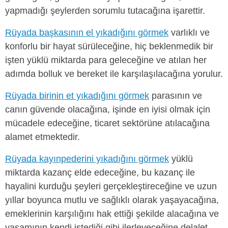
yapmadığı şeylerden sorumlu tutacağına işarettir.
Rüyada başkasının el yıkadığını görmek
varlıklı ve
konforlu bir hayat sürüleceğine, hiç beklenmedik bir
işten yüklü miktarda para geleceğine ve atılan her
adımda bolluk ve bereket ile karşılaşılacağına yorulur.
Rüyada birinin et yıkadığını görmek
parasının ve
canın güvende olacağına, işinde en iyisi olmak için
mücadele edeceğine, ticaret sektörüne atılacağına
alamet etmektedir.
Rüyada kayınpederini yıkadığını görmek
yüklü
miktarda kazanç elde edeceğine, bu kazanç ile
hayalini kurduğu şeyleri gerçekleştireceğine ve uzun
yıllar boyunca mutlu ve sağlıklı olarak yaşayacağına,
emeklerinin karşılığını hak ettiği şekilde alacağına ve
yaşamının kendi istediği gibi ilerleyeceğine delalet