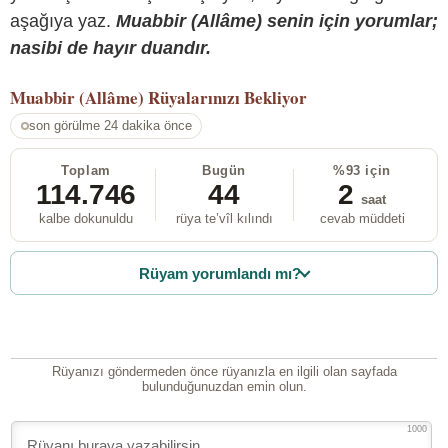
aşağıya yaz.
Muabbir (Allâme) senin için yorumlar;
nasibi de hayır duandır.
Muabbir (Allâme)
Rüyalarınızı Bekliyor
son görülme 24 dakika önce
Toplam
Bugün
%93 için
114.746
44
2
saat
kalbe dokunuldu
rüya te’vîl kılındı
cevab müddeti
Rüyam yorumlandı mı?
Rüyanızı göndermeden önce rüyanızla en ilgili olan sayfada
bulunduğunuzdan emin olun.
1000