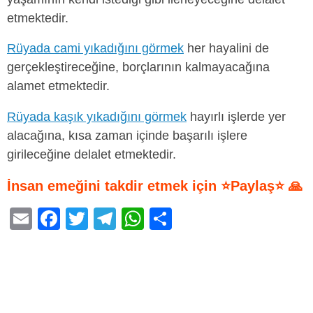
etmektedir.
Rüyada cami yıkadığını görmek
her hayalini de
gerçekleştireceğine, borçlarının kalmayacağına
alamet etmektedir.
Rüyada kaşık yıkadığını görmek
hayırlı işlerde yer
alacağına, kısa zaman içinde başarılı işlere
girileceğine delalet etmektedir.
İnsan emeğini takdir etmek için ⭐Paylaş⭐ 🙏
E
F
T
T
W
S
m
a
wi
el
h
h
ail
c
tt
e
at
ar
e
er
gr
s
e
b
a
A