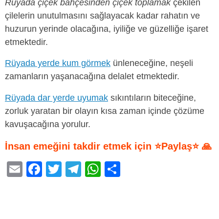
Rüyada çiçek bahçesinden çiçek toplamak
çekilen
çilelerin unutulmasını sağlayacak kadar rahatın ve
huzurun yerinde olacağına, iyiliğe ve güzelliğe işaret
etmektedir.
Rüyada yerde kum görmek
ünleneceğine, neşeli
zamanların yaşanacağına delalet etmektedir.
Rüyada dar yerde uyumak
sıkıntıların biteceğine,
zorluk yaratan bir olayın kısa zaman içinde çözüme
kavuşacağına yorulur.
İnsan emeğini takdir etmek için ⭐Paylaş⭐ 🙏
E
F
T
T
W
S
m
a
wi
el
h
h
ail
c
tt
e
at
ar
e
er
gr
s
e