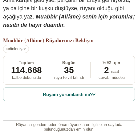
ya da içine bir kuşku düştüyse, rüyanı olduğu gibi
aşağıya yaz.
Muabbir (Allâme) senin için yorumlar;
nasibi de hayır duandır.
Muabbir (Allâme)
Rüyalarınızı Bekliyor
dinleniyor
Toplam
Bugün
%92 için
114.668
35
2
saat
kalbe dokunuldu
rüya te’vîl kılındı
cevab müddeti
Rüyam yorumlandı mı?
Rüyanızı göndermeden önce rüyanızla en ilgili olan sayfada
bulunduğunuzdan emin olun.