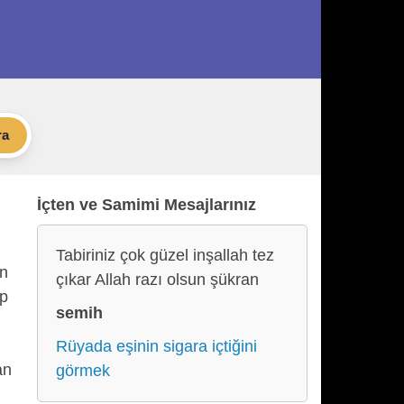
ra
İçten ve Samimi Mesajlarınız
Tabiriniz çok güzel inşallah tez
ın
çıkar Allah razı olsun şükran
ip
semih
Rüyada eşinin sigara içtiğini
an
görmek