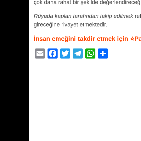
çok daha rahat bir şekilde değerlendireceğ
Rüyada kaplan tarafından takip edilmek
ref
gireceğine rivayet etmektedir.
İnsan emeğini takdir etmek için ⭐P
E
F
T
T
W
S
m
a
wi
el
h
h
ail
c
tt
e
at
ar
e
er
gr
s
e
b
a
A
o
m
p
o
p
k