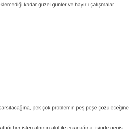
eklemediği kadar güzel günler ve hayırlı çalışmalar
arsılacağına, pek çok problemin peş peşe çözüleceğine
 attığı her işten alnının akıl ile çıkacağına, işinde geniş