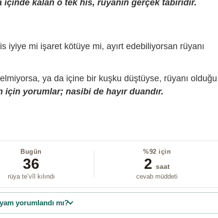
içinde kalan o tek his, rüyanın gerçek tabiridir.
is iyiye mi işaret kötüye mi, ayırt edebiliyorsan rüyanı
gelmiyorsa, ya da içine bir kuşku düştüyse, rüyanı olduğu
 için yorumlar; nasibi de hayır duandır.
Bugün
%92 için
36
2
saat
rüya te’vîl kılındı
cevab müddeti
yam yorumlandı mı?