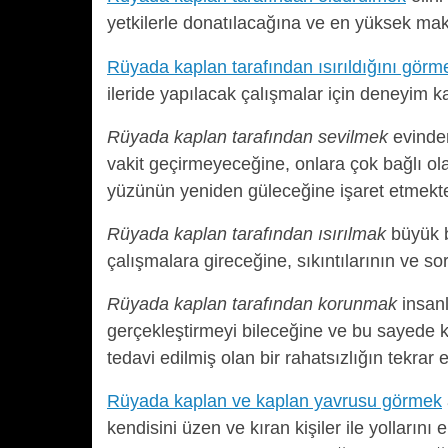
yetkilerle donatılacağına ve en yüksek ma
Rüyada kaplan tarafından ısırıldığını görm
ileride yapılacak çalışmalar için deneyim ka
Rüyada kaplan tarafından sevilmek
evinden
vakit geçirmeyeceğine, onlara çok bağlı o
yüzünün yeniden güleceğine işaret etmekte
Rüyada kaplan tarafından ısırılmak
büyük b
çalışmalara gireceğine, sıkıntılarının ve s
Rüyada kaplan tarafından korunmak
insanl
gerçekleştirmeyi bileceğine ve bu sayede
tedavi edilmiş olan bir rahatsızlığın tekrar 
Rüyada kaplan ve kaplan yavrusu görmek
kendisini üzen ve kıran kişiler ile yollarını