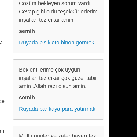
Çözüm bekleyen sorum vardı.
Cevap gibi oldu teşekkür ederim
inşallah tez çıkar amin
semih
ç
Rüyada bisiklete binen görmek
Beklentilerime çok uygun
inşallah tez çıkar çok güzel tabir
amin .Allah razı olsun amin.
semih
ce
Rüyada bankaya para yatırmak
nı
Mutlu günler ve zafer başarı tez