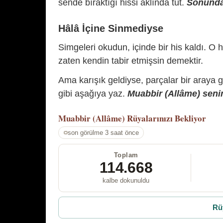
sende bıraktığı hissi aklında tut.
Sonunda 
Hâlâ İçine Sinmediyse
Simgeleri okudun, içinde bir his kaldı. O h
zaten kendin tabir etmişsin demektir.
Ama karışık geldiyse, parçalar bir araya 
gibi aşağıya yaz.
Muabbir (Allâme) senin
Muabbir (Allâme)
Rüyalarınızı Bekliyor
son görülme 3 saat önce
Toplam
114.668
kalbe dokunuldu
Rü