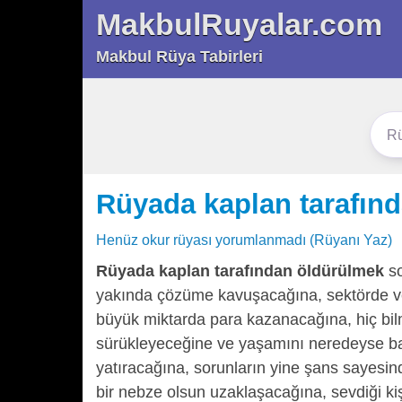
MakbulRuyalar.com
Makbul Rüya Tabirleri
Rüyada kaplan tarafın
Henüz okur rüyası yorumlanmadı (Rüyanı Yaz)
Rüyada kaplan tarafından öldürülmek
so
yakında çözüme kavuşacağına, sektörde ve 
büyük miktarda para kazanacağına, hiç bil
sürükleyeceğine ve yaşamını neredeyse baş
yatıracağına, sorunların yine şans sayesi
bir nebze olsun uzaklaşacağına, sevdiği kiş