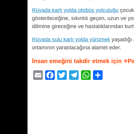
Rüyada karlı yolda otobüs yolculuğu
çocukl
gösterileceğine, sıkıntılı geçen, uzun ve 
dilimine gireceğine ve hastalıklarından kur
Rüyada sulu karlı yolda yürümek
yaşadığı a
ortamının yaratılacağına alamet eder.
İnsan emeğini takdir etmek için ⭐P
E
F
T
T
W
S
m
a
wi
el
h
h
ail
c
tt
e
at
ar
e
er
gr
s
e
b
a
A
o
m
p
o
p