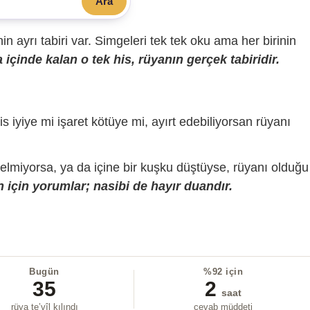
Ara
sinin ayrı tabiri var. Simgeleri tek tek oku ama her birinin
içinde kalan o tek his, rüyanın gerçek tabiridir.
is iyiye mi işaret kötüye mi, ayırt edebiliyorsan rüyanı
gelmiyorsa, ya da içine bir kuşku düştüyse, rüyanı olduğu
 için yorumlar; nasibi de hayır duandır.
Bugün
%92 için
35
2
saat
rüya te’vîl kılındı
cevab müddeti