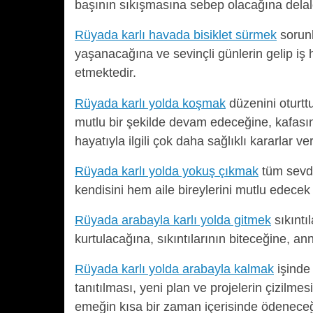
başının sıkışmasına sebep olacağına delal
Rüyada karlı havada bisiklet sürmek
sorunl
yaşanacağına ve sevinçli günlerin gelip iş
etmektedir.
Rüyada karlı yolda koşmak
düzenini oturtt
mutlu bir şekilde devam edeceğine, kafası
hayatıyla ilgili çok daha sağlıklı kararlar ve
Rüyada karlı yolda yokuş çıkmak
tüm sevdi
kendisini hem aile bireylerini mutlu edecek 
Rüyada arabayla karlı yolda gitmek
sıkıntı
kurtulacağına, sıkıntılarının biteceğine, a
Rüyada karlı yolda arabayla kalmak
işinde
tanıtılması, yeni plan ve projelerin çizilmesi
emeğin kısa bir zaman içerisinde ödeneceğ