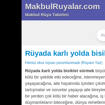
MakbulRuyalar.com
Makbul Rüya Tabirleri
Rüyada karlı yolda bis
Henüz okur rüyası yorumlanmadı (Rüyanı Yaz)
Rüyada karlı yolda bisiklet sürmek
büyük
kötü bir şekilde etki edeceğine, istenmeyen
yaşayacağına, aile hayatında içinden çıkılm
tartışmalar ve sorunlar yaşayıp aile bireyle
bir yerden çok kötü bir haber alacağına, i
düşmanlıkların biteceğine, dünya nimetler