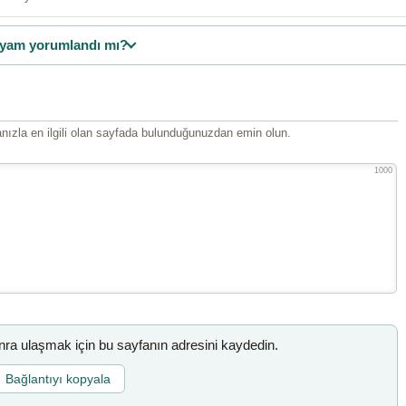
yam yorumlandı mı?
ızla en ilgili olan sayfada bulunduğunuzdan emin olun.
1000
a ulaşmak için bu sayfanın adresini kaydedin.
Bağlantıyı kopyala