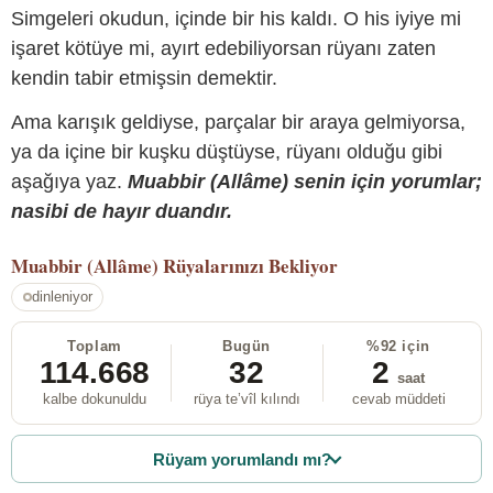
Simgeleri okudun, içinde bir his kaldı. O his iyiye mi
işaret kötüye mi, ayırt edebiliyorsan rüyanı zaten
kendin tabir etmişsin demektir.
Ama karışık geldiyse, parçalar bir araya gelmiyorsa,
ya da içine bir kuşku düştüyse, rüyanı olduğu gibi
aşağıya yaz.
Muabbir (Allâme) senin için yorumlar;
nasibi de hayır duandır.
Muabbir (Allâme)
Rüyalarınızı Bekliyor
dinleniyor
Toplam
Bugün
%92 için
114.668
32
2
saat
kalbe dokunuldu
rüya te’vîl kılındı
cevab müddeti
Rüyam yorumlandı mı?