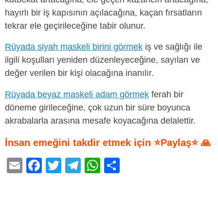
hayırlı bir iş kapısının açılacağına, kaçan fırsatların
tekrar ele geçirileceğine tabir olunur.
Rüyada siyah maskeli birini görmek
iş ve sağlığı ile
ilgili koşulları yeniden düzenleyeceğine, sayılan ve
değer verilen bir kişi olacağına inanılır.
Rüyada beyaz maskeli adam görmek
ferah bir
döneme girileceğine, çok uzun bir süre boyunca
akrabalarla arasına mesafe koyacağına delalettir.
İnsan emeğini takdir etmek için ⭐Paylaş⭐ 🙏
E
F
T
T
W
S
m
a
wi
el
h
h
ail
c
tt
e
at
ar
e
er
gr
s
e