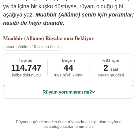
ya da içine bir kuşku düştüyse, rüyanı olduğu gibi
aşağıya yaz.
Muabbir (Allâme) senin için yorumlar;
nasibi de hayır duandır.
Muabbir (Allâme)
Rüyalarınızı Bekliyor
son görülme 10 dakika önce
Toplam
Bugün
%93 için
114.747
44
2
saat
kalbe dokunuldu
rüya te’vîl kılındı
cevab müddeti
Rüyam yorumlandı mı?
Rüyanızı göndermeden önce rüyanızla en ilgili olan sayfada
bulunduğunuzdan emin olun.