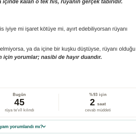
içinde kalan o tek his, rüyanın gerçek tabiridir.
is iyiye mi işaret kötüye mi, ayırt edebiliyorsan rüyanı
gelmiyorsa, ya da içine bir kuşku düştüyse, rüyanı olduğu
 için yorumlar; nasibi de hayır duandır.
Bugün
%93 için
45
2
saat
rüya te’vîl kılındı
cevab müddeti
yam yorumlandı mı?