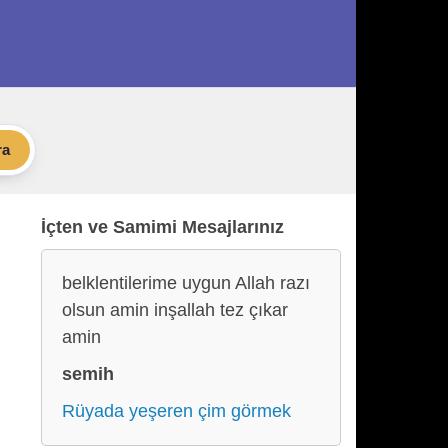
ra
İçten ve Samimi Mesajlarınız
belklentilerime uygun Allah razı
olsun amin inşallah tez çıkar
amin
semih
Rüyada yeşeren çim görmek