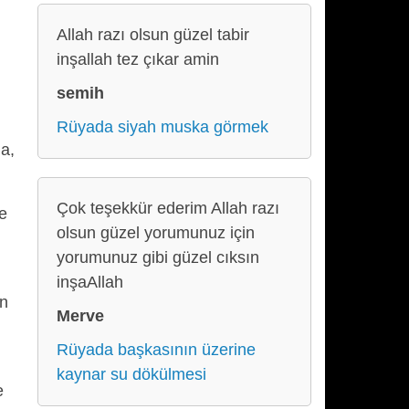
Allah razı olsun güzel tabir
inşallah tez çıkar amin
,
semih
Rüyada siyah muska görmek
a,
Çok teşekkür ederim Allah razı
ve
olsun güzel yorumunuz için
yorumunuz gibi güzel cıksın
inşaAllah
en
Merve
Rüyada başkasının üzerine
kaynar su dökülmesi
e