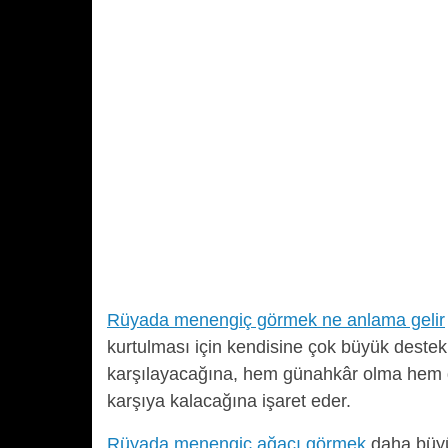
Rüyada menengiç görmek ne anlama gelir
kurtulması için kendisine çok büyük deste
karşılayacağına, hem günahkâr olma hem d
karşıya kalacağına işaret eder.
Rüyada menengiç ağacı görmek
daha büyük