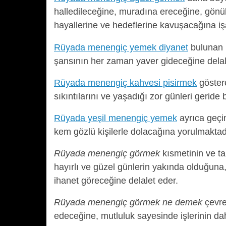
halledileceğine, muradına ereceğine, gönül il
hayallerine ve hedeflerine kavuşacağına işa
Rüyada menengiç yemek diyanet
bulunan 
şansının her zaman yaver gideceğine delal
Rüyada menengiç kahvesi pisirmek
göstere
sıkıntılarını ve yaşadığı zor günleri geride 
Rüyada yeşil menengiç yemek
ayrıca geçim
kem gözlü kişilerle dolacağına yorulmaktad
Rüyada menengiç görmek
kısmetinin ve ta
hayırlı ve güzel günlerin yakında olduğuna,
ihanet göreceğine delalet eder.
Rüyada menengiç görmek ne demek
çevre
edeceğine, mutluluk sayesinde işlerinin dah