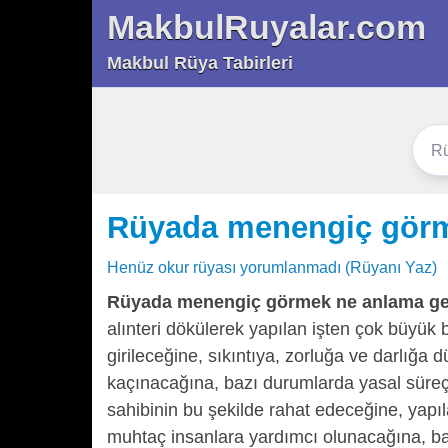
MakbulRuyalar.com
Makbul Rüya Tabirleri
Rüyada menengiç görm
Henüz okur rüyası yorumlanmadı (Rüyanı Yaz)
Rüyada menengiç görmek ne anlama ge
alınteri dökülerek yapılan işten çok büyük b
girileceğine, sıkıntıya, zorluğa ve darlığa
kaçınacağına, bazı durumlarda yasal süreç
sahibinin bu şekilde rahat edeceğine, yapı
muhtaç insanlara yardımcı olunacağına, bah