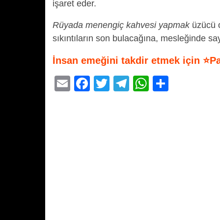
işaret eder.
Rüyada menengiç kahvesi yapmak
üzücü o
sıkıntıların son bulacağına, mesleğinde say
İnsan emeğini takdir etmek için ⭐P
E
F
T
T
W
S
m
a
wi
el
h
h
ail
c
tt
e
at
ar
e
er
gr
s
e
b
a
A
o
m
p
o
p
k