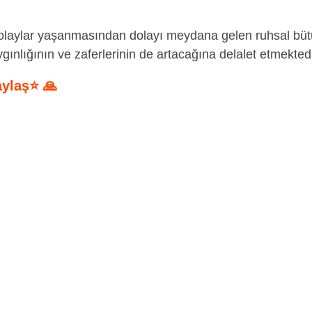
laylar yaşanmasından dolayı meydana gelen ruhsal bü
gınlığının ve zaferlerinin de artacağına delalet etmektedi
aylaş⭐ 🙏