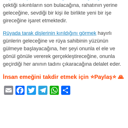
çektiği sıkıntıların son bulacağına, rahatının yerine
geleceğine, sevdiği bir kişi ile birlikte yeni bir işe
gireceğine işaret etmektedir.
Rüyada tarak dişlerinin kırıldığını görmek
hayırlı
günlerin geleceğine ve rüya sahibinin yüzünün
gülmeye başlayacağına, her şeyi onunla el ele ve
gönül gönüle vererek gerçekleştireceğine, onunla
geçirdiği her anının tadını çıkaracağına delalet eder.
İnsan emeğini takdir etmek için ⭐Paylaş⭐ 🙏
E
F
T
T
W
S
m
a
wi
el
h
h
ail
c
tt
e
at
ar
e
er
gr
s
e
b
a
A