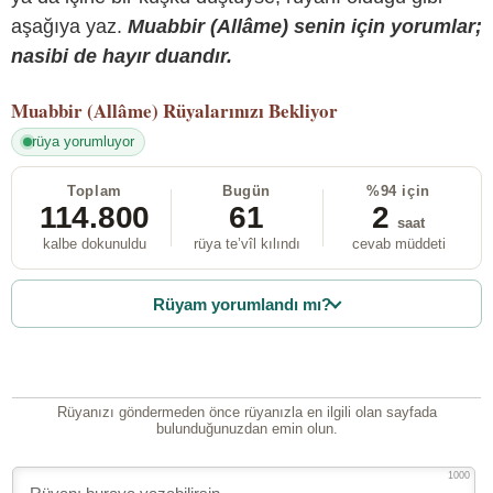
aşağıya yaz.
Muabbir (Allâme) senin için yorumlar;
nasibi de hayır duandır.
Muabbir (Allâme)
Rüyalarınızı Bekliyor
rüya yorumluyor
Toplam
Bugün
%94 için
114.800
61
2
saat
kalbe dokunuldu
rüya te’vîl kılındı
cevab müddeti
Rüyam yorumlandı mı?
Rüyanızı göndermeden önce rüyanızla en ilgili olan sayfada
bulunduğunuzdan emin olun.
1000