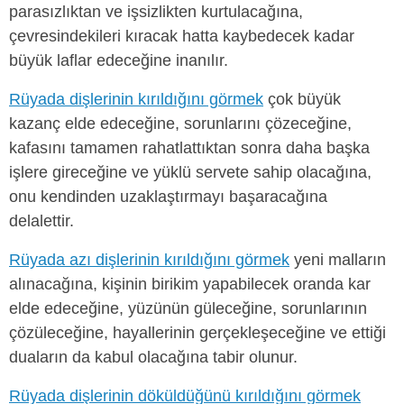
parasızlıktan ve işsizlikten kurtulacağına,
çevresindekileri kıracak hatta kaybedecek kadar
büyük laflar edeceğine inanılır.
Rüyada dişlerinin kırıldığını görmek
çok büyük
kazanç elde edeceğine, sorunlarını çözeceğine,
kafasını tamamen rahatlattıktan sonra daha başka
işlere gireceğine ve yüklü servete sahip olacağına,
onu kendinden uzaklaştırmayı başaracağına
delalettir.
Rüyada azı dişlerinin kırıldığını görmek
yeni malların
alınacağına, kişinin birikim yapabilecek oranda kar
elde edeceğine, yüzünün güleceğine, sorunlarının
çözüleceğine, hayallerinin gerçekleşeceğine ve ettiği
duaların da kabul olacağına tabir olunur.
Rüyada dişlerinin döküldüğünü kırıldığını görmek