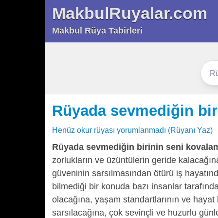
MakbulRuyalar.com
Makbul Rüya Tabirleri
Rüyada sevmediğin bir
Henüz okur rüyası yorumlanmadı (Rüyanı Yaz)
Rüyada sevmediğin birinin seni kovala
zorlukların ve üzüntülerin geride kalacağı
güveninin sarsılmasından ötürü iş hayatınd
bilmediği bir konuda bazı insanlar tarafın
olacağına, yaşam standartlarının ve hayat 
sarsılacağına, çok sevinçli ve huzurlu günl