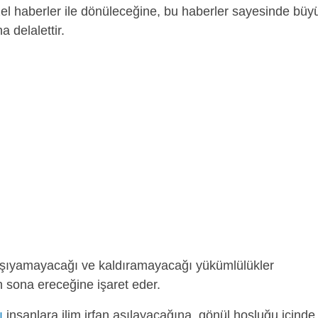
el haberler ile dönüleceğine, bu haberler sayesinde büy
a delalettir.
şıyamayacağı ve kaldıramayacağı yükümlülükler
ın sona ereceğine işaret eder.
ı
insanlara ilim irfan aşılayacağına, gönül hoşluğu içinde