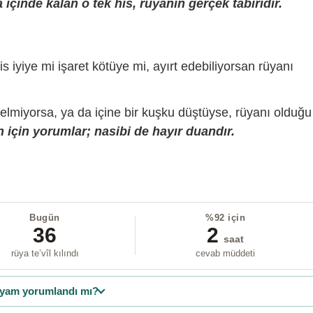
içinde kalan o tek his, rüyanın gerçek tabiridir.
is iyiye mi işaret kötüye mi, ayırt edebiliyorsan rüyanı
gelmiyorsa, ya da içine bir kuşku düştüyse, rüyanı olduğu
 için yorumlar; nasibi de hayır duandır.
Bugün
%92 için
36
2
saat
rüya te’vîl kılındı
cevab müddeti
yam yorumlandı mı?