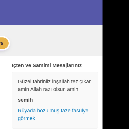
ra
İçten ve Samimi Mesajlarınız
Güzel tabriniiz inşallah tez çıkar
amin Allah razı olsun amin
semih
Rüyada bozulmuş taze fasulye
görmek