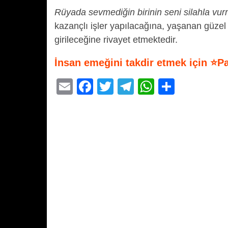
Rüyada sevmediğin birinin seni silahla vu
kazançlı işler yapılacağına, yaşanan güzel
girileceğine rivayet etmektedir.
İnsan emeğini takdir etmek için ⭐P
E
F
T
T
W
S
m
a
wi
el
h
h
ail
c
tt
e
at
ar
e
er
gr
s
e
b
a
A
o
m
p
o
p
k