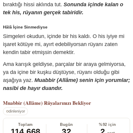
bıraktığı hissi aklında tut.
Sonunda içinde kalan o
tek his, rüyanın gerçek tabiridir.
Hâlâ İçine Sinmediyse
Simgeleri okudun, içinde bir his kaldı. O his iyiye mi
işaret kötüye mi, ayırt edebiliyorsan rüyanı zaten
kendin tabir etmişsin demektir.
Ama karışık geldiyse, parçalar bir araya gelmiyorsa,
ya da içine bir kuşku düştüyse, rüyanı olduğu gibi
aşağıya yaz.
Muabbir (Allâme) senin için yorumlar;
nasibi de hayır duandır.
Muabbir (Allâme)
Rüyalarınızı Bekliyor
dinleniyor
Toplam
Bugün
%92 için
114.668
32
2