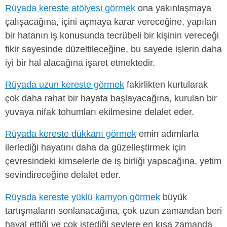
Rüyada kereste atölyesi görmek
ona yakınlaşmaya
çalışacağına, içini açmaya karar vereceğine, yapılan
bir hatanın iş konusunda tecrübeli bir kişinin vereceği
fikir sayesinde düzeltileceğine, bu sayede işlerin daha
iyi bir hal alacağına işaret etmektedir.
Rüyada uzun kereste görmek
fakirlikten kurtularak
çok daha rahat bir hayata başlayacağına, kurulan bir
yuvaya nifak tohumları ekilmesine delalet eder.
Rüyada kereste dükkanı görmek
emin adımlarla
ilerlediği hayatını daha da güzelleştirmek için
çevresindeki kimselerle de iş birliği yapacağına, yetim
sevindireceğine delalet eder.
Rüyada kereste yüklü kamyon görmek
büyük
tartışmaların sonlanacağına, çok uzun zamandan beri
hayal ettiği ve çok istediği şeylere en kısa zamanda