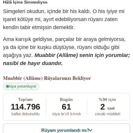
Hâlâ İçine Sinmediyse
Simgeleri okudun, içinde bir his kaldı. O his iyiye mi
işaret kötüye mi, ayırt edebiliyorsan rüyanı zaten
kendin tabir etmişsin demektir.
Ama karışık geldiyse, parçalar bir araya gelmiyorsa,
ya da içine bir kuşku düştüyse, rüyanı olduğu gibi
aşağıya yaz.
Muabbir (Allâme) senin için yorumlar;
nasibi de hayır duandır.
Muabbir (Allâme)
Rüyalarınızı Bekliyor
rüya yorumluyor
Toplam
Bugün
%94 için
114.796
61
2
saat
kalbe dokunuldu
rüya te’vîl kılındı
cevab müddeti
Rüyam yorumlandı mı?