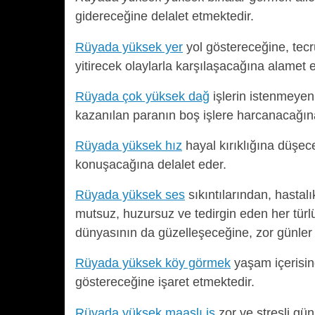
gidereceğine delalet etmektedir.
Rüyada yüksek yer
yol göstereceğine, tecr
yitirecek olaylarla karşılaşacağına alamet 
Rüyada çok yüksek dağ
işlerin istenmeyen 
kazanılan paranın boş işlere harcanacağına
Rüyada yüksek hız
hayal kırıklığına düşec
konuşacağına delalet eder.
Rüyada yüksek ses
sıkıntılarından, hastal
mutsuz, huzursuz ve tedirgin eden her türl
dünyasının da güzelleşeceğine, zor günler g
Rüyada yüksek köy görmek
yaşam içerisind
göstereceğine işaret etmektedir.
Rüyada yüksek maaşlı iş
zor ve stresli gü