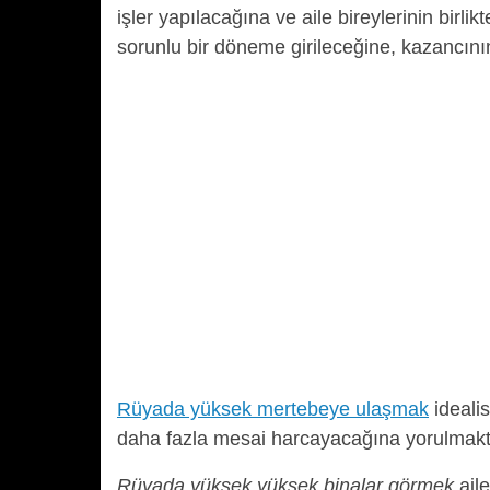
işler yapılacağına ve aile bireylerinin birl
sorunlu bir döneme girileceğine, kazancını
Rüyada yüksek mertebeye ulaşmak
idealis
daha fazla mesai harcayacağına yorulmakt
Rüyada yüksek yüksek binalar görmek
ail