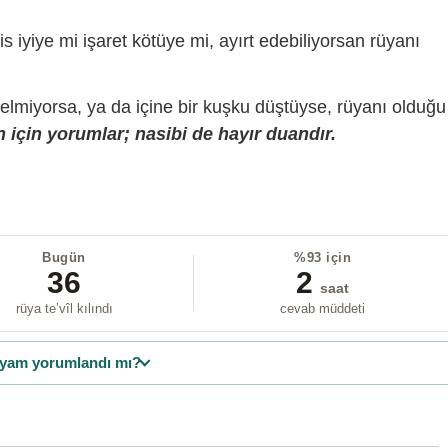
is iyiye mi işaret kötüye mi, ayırt edebiliyorsan rüyanı
gelmiyorsa, ya da içine bir kuşku düştüyse, rüyanı olduğu
 için yorumlar; nasibi de hayır duandır.
Bugün
%93 için
36
2
saat
rüya te’vîl kılındı
cevab müddeti
yam yorumlandı mı?