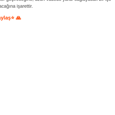
cağına işarettir.
aylaş⭐ 🙏