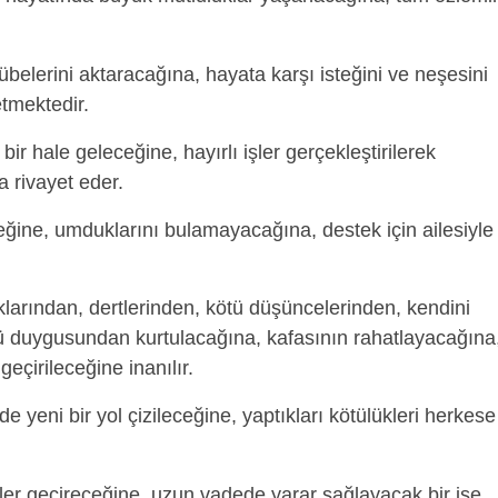
übelerini aktaracağına, hayata karşı isteğini ve neşesini
etmektedir.
bir hale geleceğine, hayırlı işler gerçekleştirilerek
 rivayet eder.
eğine, umduklarını bulamayacağına, destek için ailesiyle
ıklarından, dertlerinden, kötü düşüncelerinden, kendini
ü duygusundan kurtulacağına, kafasının rahatlayacağına,
eçirileceğine inanılır.
e yeni bir yol çizileceğine, yaptıkları kötülükleri herkese
nler geçireceğine, uzun vadede yarar sağlayacak bir işe