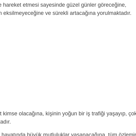
ikte hareket etmesi sayesinde güzel günler göreceğine,
n eksilmeyeceğine ve sürekli artacağına yorulmaktadır.
t kimse olacağına, kişinin yoğun bir iş trafiği yaşayıp, ço
adır.
e hayatında büyük mutluluklar yaşanacağına, tüm özlemi