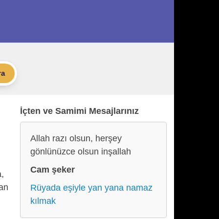
ra
İçten ve Samimi Mesajlarınız
Allah razı olsun, herşey
gönlünüzce olsun inşallah
Cam şeker
a,
lan
Rüyada eşiyle yan yana namaz
kılmak