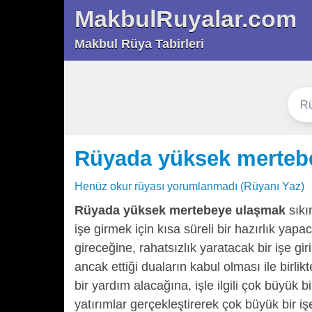
MakbulRuyalar.com
Makbul Rüya Tabirleri
Rüyada yüksek merteb
Henüz okur rüyası yorumlanmadı (Rüyanı Yaz)
Rüyada yüksek mertebeye ulaşmak
sıkın
işe girmek için kısa süreli bir hazırlık ya
gireceğine, rahatsızlık yaratacak bir işe g
ancak ettiği duaların kabul olması ile birli
bir yardım alacağına, işle ilgili çok büyük 
yatırımlar gerçekleştirerek çok büyük bir i