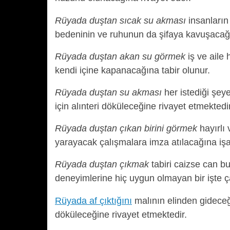
Rüyada duştan sıcak su akması
insanların 
bedeninin ve ruhunun da şifaya kavuşacağı
Rüyada duştan akan su görmek
iş ve aile
kendi içine kapanacağına tabir olunur.
Rüyada duştan su akması
her istediği şe
için alınteri döküleceğine rivayet etmektedir
Rüyada duştan çıkan birini görmek
hayırlı 
yarayacak çalışmalara imza atılacağına işa
Rüyada duştan çıkmak
tabiri caizse can b
deneyimlerine hiç uygun olmayan bir işte ç
Rüyada af çıktığını
malının elinden gidece
döküleceğine rivayet etmektedir.