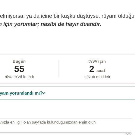
gelmiyorsa, ya da içine bir kuşku düştüyse, rüyanı olduğu
 için yorumlar; nasibi de hayır duandır.
Bugün
%94 için
55
2
saat
rüya te’vîl kılındı
cevab müddeti
yam yorumlandı mı?
ızla en ilgili olan sayfada bulunduğunuzdan emin olun.
1000