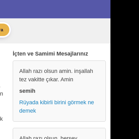
ra
İçten ve Samimi Mesajlarınız
Allah razı olsun amin. inşallah
tez vakitte çıkar. Amin
,
semih
in
Rüyada kibirli birini görmek ne
demek
ik
Allah razı olsun, herşey