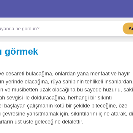
A
nı görmek
ve cesareti bulacağına, onlardan yana menfaat ve hayır
n yerinde olacağına, rüya sahibinin tehlikeli insanlardan
dan ve musibetten uzak olacağına bu sayede huzurlu, sak
h sevgisi ile dolduracağına, herhangi bir sıkıntı
 başlayan çalışmanın kötü bir şekilde biteceğine, özel
evresine yansıtmamak için, sıkıntılarını içine atarak, d
ların üst üste geleceğine delalettir.