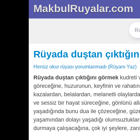
MakbulRuyalar.com
Rüyada duştan çıktığı
Henüz okur rüyası yorumlanmadı (Rüyanı Yaz)
Rüyada duştan çıktığını görmek
kudreti 
göreceğine, huzurunun, keyfinin ve rahatını
kazalardan, belalardan, melanetli olaylar
ve sessiz bir hayat süreceğine, gönlünü alla
yaşadığında bunu dua ile çözeceğine, güzel
yaşamından dolayı yaşadığı olumsuzlukları ç
durmaya çalışacağına, çok iyi şeylere, zarar