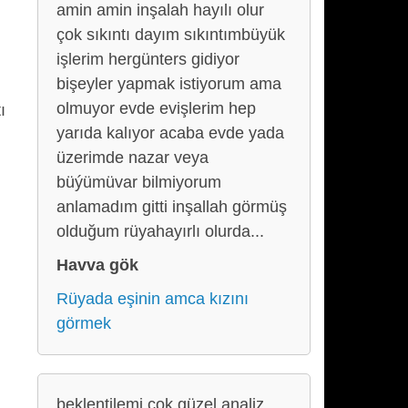
amin amin inşalah hayılı olur
çok sıkıntı dayım sıkıntımbüyük
işlerim hergünters gidiyor
bişeyler yapmak istiyorum ama
olmuyor evde evişlerim hep
ı
yarıda kalıyor acaba evde yada
üzerimde nazar veya
büýümüvar bilmiyorum
anlamadım gitti inşallah görmüş
olduğum rüyahayırlı olurda...
Havva gök
Rüyada eşinin amca kızını
görmek
beklentilemi çok güzel analiz