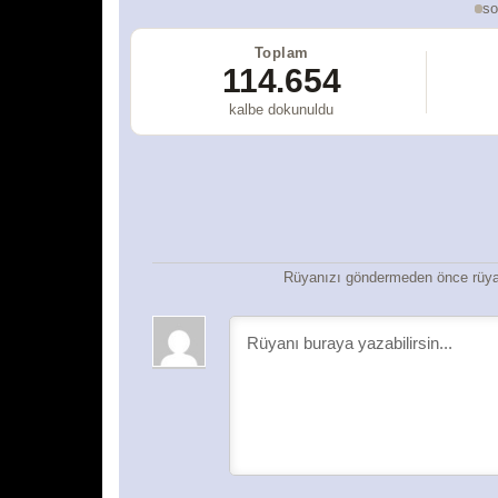
so
Toplam
114.654
kalbe dokunuldu
Rüyanızı göndermeden önce rüyan