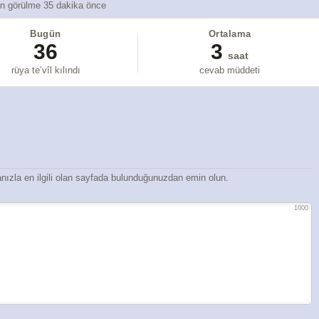
n görülme 35 dakika önce
Bugün
Ortalama
36
3
saat
rüya te’vîl kılındı
cevab müddeti
ızla en ilgili olan sayfada bulunduğunuzdan emin olun.
1000