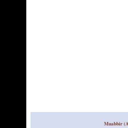
o
p
k
Muabbir (A