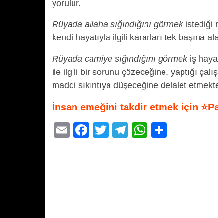
yorulur.
Rüyada allaha sığındığını görmek
istediği
kendi hayatıyla ilgili kararları tek başına 
Rüyada camiye sığındığını görmek
iş haya
ile ilgili bir sorunu çözeceğine, yaptığı ça
maddi sıkıntıya düşeceğine delalet etmekte
İnsan emeğini takdir etmek için ⭐P
E
F
T
T
W
S
m
a
wi
el
h
h
ail
c
tt
e
at
ar
e
er
gr
s
e
b
a
A
o
m
p