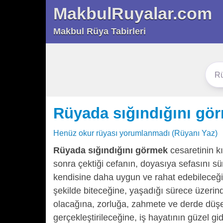
MakbulRuyalar.com
Makbul Rüya Tabirleri
Rüyada sığındığını gö
Henüz okur rüyası yorumlanmadı (Rüyanı Yaz)
Rüyada sığındığını görmek
cesaretinin k
sonra çektiği cefanın, doyasıya sefasını sü
kendisine daha uygun ve rahat edebileceği 
şekilde biteceğine, yaşadığı sürece üzeri
olacağına, zorluğa, zahmete ve derde düşec
gerçekleştirileceğine, iş hayatının güzel gi