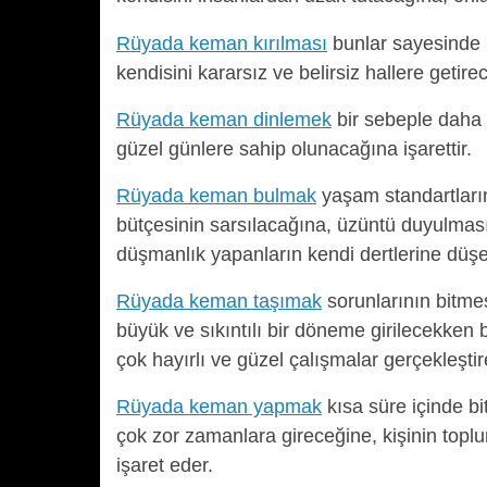
Rüyada keman kırılması
bunlar sayesinde h
kendisini kararsız ve belirsiz hallere getir
Rüyada keman dinlemek
bir sebeple daha 
güzel günlere sahip olunacağına işarettir.
Rüyada keman bulmak
yaşam standartların
bütçesinin sarsılacağına, üzüntü duyulmas
düşmanlık yapanların kendi dertlerine düşe
Rüyada keman taşımak
sorunlarının bitme
büyük ve sıkıntılı bir döneme girilecekken
çok hayırlı ve güzel çalışmalar gerçekleşti
Rüyada keman yapmak
kısa süre içinde bi
çok zor zamanlara gireceğine, kişinin toplu
işaret eder.