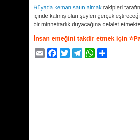
Rüyada keman satın almak
rakipleri tara
içinde kalmış olan şeyleri gerçekleştirece
bir minnettarlık duyacağına delalet etmekte
İnsan emeğini takdir etmek için ⭐P
E
F
T
T
W
S
m
a
wi
el
h
h
ail
c
tt
e
at
ar
e
er
gr
s
e
b
a
A
o
m
p
o
p
k