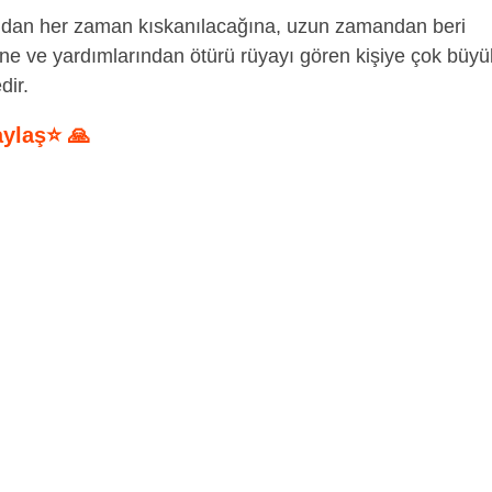
fından her zaman kıskanılacağına, uzun zamandan beri
ğine ve yardımlarından ötürü rüyayı gören kişiye çok büyü
dir.
aylaş⭐ 🙏