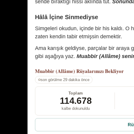
sende bıraktığı hissi aklında tut.
Sonunda 
Hâlâ İçine Sinmediyse
Simgeleri okudun, içinde bir his kaldı. O h
zaten kendin tabir etmişsin demektir.
Ama karışık geldiyse, parçalar bir araya 
gibi aşağıya yaz.
Muabbir (Allâme) senin
Muabbir (Allâme)
Rüyalarınızı Bekliyor
son görülme 29 dakika önce
Toplam
114.678
kalbe dokunuldu
Rü