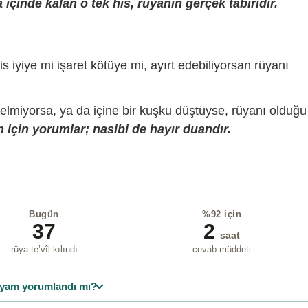
içinde kalan o tek his, rüyanın gerçek tabiridir.
is iyiye mi işaret kötüye mi, ayırt edebiliyorsan rüyanı
gelmiyorsa, ya da içine bir kuşku düştüyse, rüyanı olduğu
 için yorumlar; nasibi de hayır duandır.
Bugün
%92 için
37
2
saat
rüya te’vîl kılındı
cevab müddeti
yam yorumlandı mı?