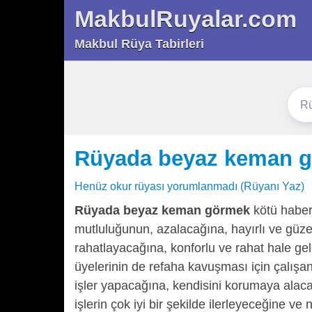
MakbulRuyalar.com
Makbul Rüya Tabirleri
Rüyada beyaz keman 
Henüz okur rüyası yorumlanmadı (Rüyanı Yaz)
Rüyada beyaz keman görmek
kötü haber
mutluluğunun, azalacağına, hayırlı ve güzel
rahatlayacağına, konforlu ve rahat hale ge
üyelerinin de refaha kavuşması için çalışa
işler yapacağına, kendisini korumaya alaca
işlerin çok iyi bir şekilde ilerleyeceğine v