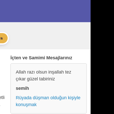
ra
İçten ve Samimi Mesajlarınız
Allah razı olsun inşallah tez
çıkar güzel tabiriniz
semih
tli
Rüyada düşman olduğun kişiyle
,
konuşmak