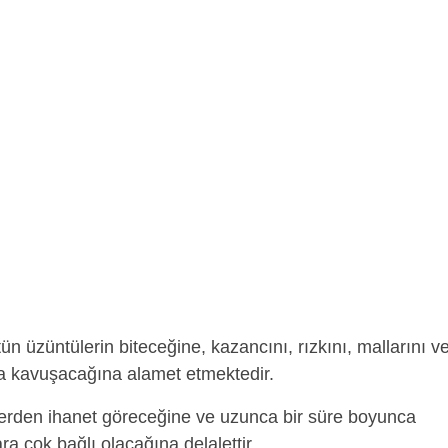
n üzüntülerin biteceğine, kazancını, rızkını, mallarını v
a kavuşacağına alamet etmektedir.
ilerden ihanet göreceğine ve uzunca bir süre boyunca
ra çok bağlı olacağına delalettir.