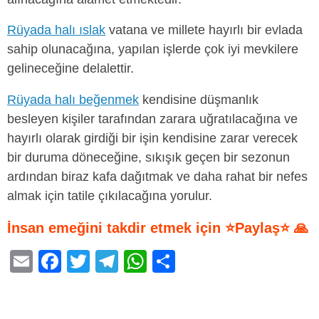
Rüyada halı ıslak
vatana ve millete hayırlı bir evlada
sahip olunacağına, yapılan işlerde çok iyi mevkilere
gelineceğine delalettir.
Rüyada halı beğenmek
kendisine düşmanlık
besleyen kişiler tarafından zarara uğratılacağına ve
hayırlı olarak girdiği bir işin kendisine zarar verecek
bir duruma döneceğine, sıkışık geçen bir sezonun
ardından biraz kafa dağıtmak ve daha rahat bir nefes
almak için tatile çıkılacağına yorulur.
İnsan emeğini takdir etmek için ⭐Paylaş⭐ 🙏
E
F
T
T
W
S
m
a
wi
el
h
h
ail
c
tt
e
at
ar