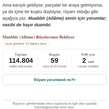
Ama karışık geldiyse, parçalar bir araya gelmiyorsa,
ya da içine bir kuşku düştüyse, rüyanı olduğu gibi
aşağıya yaz.
Muabbir (Allâme) senin için yorumlar;
nasibi de hayır duandır.
Muabbir (Allâme)
Rüyalarınızı Bekliyor
son görülme 13 dakika önce
Toplam
Bugün
%94 için
114.804
59
2
saat
kalbe dokunuldu
rüya te’vîl kılındı
cevab müddeti
Rüyam yorumlandı mı?
Rüyanızı göndermeden önce rüyanızla en ilgili olan sayfada
bulunduğunuzdan emin olun.