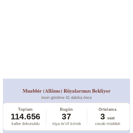
Muabbir (Allâme)
Rüyalarınızı Bekliyor
son görülme 41 dakika önce
Toplam
Bugün
Ortalama
114.656
37
3
saat
kalbe dokunuldu
rüya te’vîl kılındı
cevab müddeti