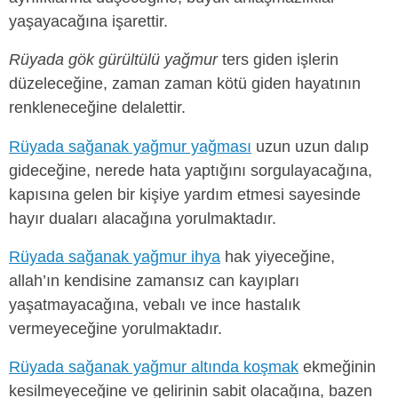
yaşayacağına işarettir.
Rüyada gök gürültülü yağmur
ters giden işlerin
düzeleceğine, zaman zaman kötü giden hayatının
renkleneceğine delalettir.
Rüyada sağanak yağmur yağması
uzun uzun dalıp
gideceğine, nerede hata yaptığını sorgulayacağına,
kapısına gelen bir kişiye yardım etmesi sayesinde
hayır duaları alacağına yorulmaktadır.
Rüyada sağanak yağmur ihya
hak yiyeceğine,
allah’ın kendisine zamansız can kayıpları
yaşatmayacağına, vebalı ve ince hastalık
vermeyeceğine yorulmaktadır.
Rüyada sağanak yağmur altında koşmak
ekmeğinin
kesilmeyeceğine ve gelirinin sabit olacağına, bazen