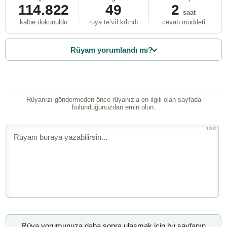
114.822
49
2
saat
kalbe dokunuldu
rüya te’vîl kılındı
cevab müddeti
Rüyam yorumlandı mı?
Rüyanızı göndermeden önce rüyanızla en ilgili olan sayfada
bulunduğunuzdan emin olun.
1000
Rüya yorumunuza daha sonra ulaşmak için bu sayfanın