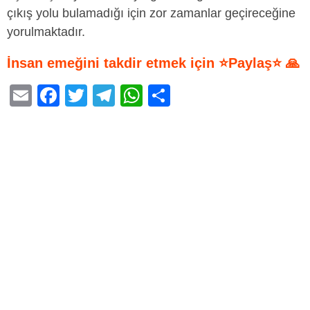
çıkış yolu bulamadığı için zor zamanlar geçireceğine
yorulmaktadır.
İnsan emeğini takdir etmek için ⭐Paylaş⭐ 🙏
E
F
T
T
W
S
m
a
wi
el
h
h
ail
c
tt
e
at
ar
e
er
gr
s
e
b
a
A
o
m
p
o
p
k