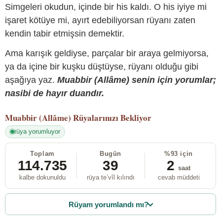
Simgeleri okudun, içinde bir his kaldı. O his iyiye mi
işaret kötüye mi, ayırt edebiliyorsan rüyanı zaten
kendin tabir etmişsin demektir.
Ama karışık geldiyse, parçalar bir araya gelmiyorsa,
ya da içine bir kuşku düştüyse, rüyanı olduğu gibi
aşağıya yaz.
Muabbir (Allâme) senin için yorumlar;
nasibi de hayır duandır.
Muabbir (Allâme)
Rüyalarınızı Bekliyor
rüya yorumluyor
Toplam
Bugün
%93 için
114.735
39
2
saat
kalbe dokunuldu
rüya te’vîl kılındı
cevab müddeti
Rüyam yorumlandı mı?