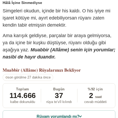
Hâlâ İçine Sinmediyse
Simgeleri okudun, içinde bir his kaldı. O his iyiye mi
işaret kötüye mi, ayırt edebiliyorsan rüyanı zaten
kendin tabir etmişsin demektir.
Ama karışık geldiyse, parçalar bir araya gelmiyorsa,
ya da içine bir kuşku düştüyse, rüyanı olduğu gibi
aşağıya yaz.
Muabbir (Allâme) senin için yorumlar;
nasibi de hayır duandır.
Muabbir (Allâme)
Rüyalarınızı Bekliyor
son görülme 27 dakika önce
Toplam
Bugün
%92 için
114.666
37
2
saat
kalbe dokunuldu
rüya te’vîl kılındı
cevab müddeti
Rüyam yorumlandı mı?