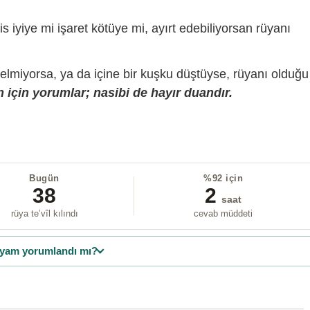
is iyiye mi işaret kötüye mi, ayırt edebiliyorsan rüyanı
gelmiyorsa, ya da içine bir kuşku düştüyse, rüyanı olduğu
 için yorumlar; nasibi de hayır duandır.
Bugün
%92 için
38
2
saat
rüya te’vîl kılındı
cevab müddeti
yam yorumlandı mı?