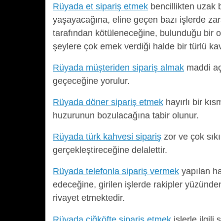
Rüyada et sipariş etmek
bencillikten uzak
yaşayacağına, eline geçen bazı işlerde zar
tarafından kötüleneceğine, bulunduğu bir or
şeylere çok emek verdiği halde bir türlü k
Rüyada müşteriden sipariş almak
maddi açı
geçeceğine yorulur.
Rüyada döner sipariş etmek
hayırlı bir kıs
huzurunun bozulacağına tabir olunur.
Rüyada türk kahvesi sipariş
zor ve çok sıkı
gerçekleştireceğine delalettir.
Rüyada telefonla sipariş vermek
yapılan ha
edeceğine, girilen işlerde rakipler yüzün
rivayet etmektedir.
Rüyada çiğköfte sipariş etmek
işlerle ilgil