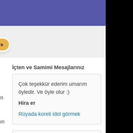
ra
İçten ve Samimi Mesajlarınız
Çok teşekkür ederim umarım
öyledir. Ve öyle olur :)
un
Hira er
Rüyada koreli idol görmek
ın