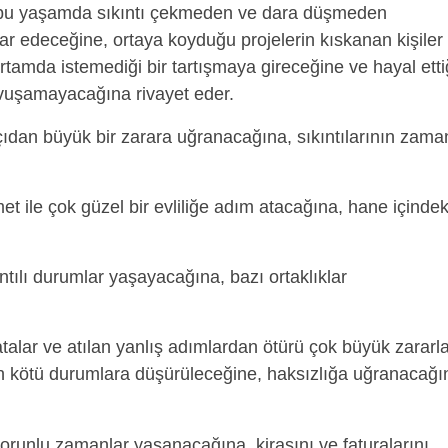
 bu yaşamda sıkıntı çekmeden ve dara düşmeden
ar edeceğine, ortaya koyduğu projelerin kıskanan kişiler
tamda istemediği bir tartışmaya gireceğine ve hayal etti
avuşamayacağına rivayet eder.
dan büyük bir zarara uğranacağına, sıkıntılarının zama
met ile çok güzel bir evliliğe adım atacağına, hane içindek
ntılı durumlar yaşayacağına, bazı ortaklıklar
talar ve atılan yanlış adımlardan ötürü çok büyük zararl
den kötü durumlara düşürüleceğine, haksızlığa uğranacağı
i sorunlu zamanlar yaşanacağına, kirasını ve faturalarını