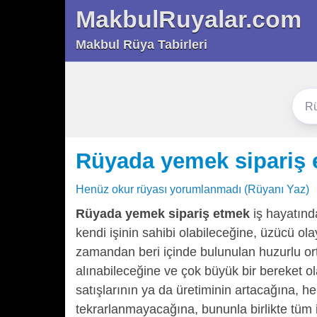
MakbulRuyalar.com
Makbul Rüya Tabirleri
Rüyada yemek sipariş
Henüz okur rüyası yorumlanmadı (Rüyanı Yaz)
Rüyada yemek sipariş etmek
iş hayatınd
kendi işinin sahibi olabileceğine, üzücü ol
zamandan beri içinde bulunulan huzurlu ort
alınabileceğine ve çok büyük bir bereket ol
satışlarının ya da üretiminin artacağına, he
tekrarlanmayacağına, bununla birlikte tüm i