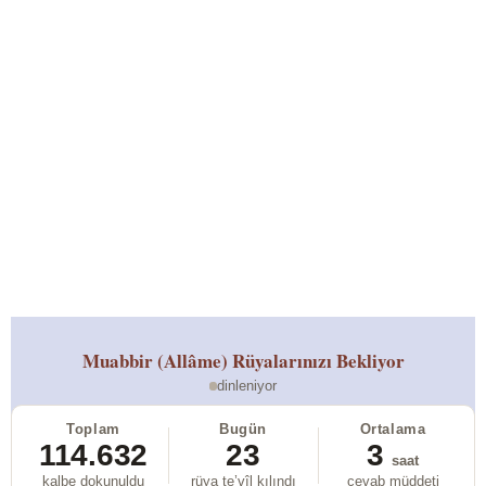
Muabbir (Allâme)
Rüyalarınızı Bekliyor
dinleniyor
Toplam
Bugün
Ortalama
114.632
23
3
saat
kalbe dokunuldu
rüya te’vîl kılındı
cevab müddeti