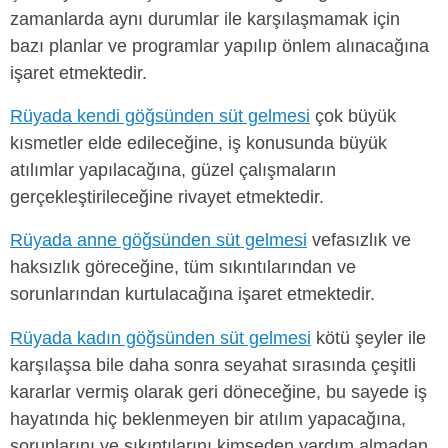
zamanlarda aynı durumlar ile karşılaşmamak için
bazı planlar ve programlar yapılıp önlem alınacağına
işaret etmektedir.
Rüyada kendi göğsünden süt gelmesi
çok büyük
kısmetler elde edileceğine, iş konusunda büyük
atılımlar yapılacağına, güzel çalışmaların
gerçekleştirileceğine rivayet etmektedir.
Rüyada anne göğsünden süt gelmesi
vefasızlık ve
haksızlık göreceğine, tüm sıkıntılarından ve
sorunlarından kurtulacağına işaret etmektedir.
Rüyada kadın göğsünden süt gelmesi
kötü şeyler ile
karşılaşsa bile daha sonra seyahat sırasında çeşitli
kararlar vermiş olarak geri döneceğine, bu sayede iş
hayatında hiç beklenmeyen bir atılım yapacağına,
sorunlarını ve sıkıntılarını kimseden yardım almadan