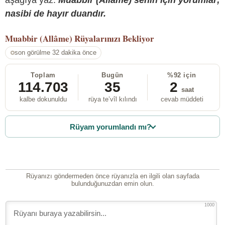
nasibi de hayır duandır.
Muabbir (Allâme)
Rüyalarınızı Bekliyor
son görülme 32 dakika önce
Toplam
Bugün
%92 için
114.703
35
2
saat
kalbe dokunuldu
rüya te’vîl kılındı
cevab müddeti
Rüyam yorumlandı mı?
Rüyanızı göndermeden önce rüyanızla en ilgili olan sayfada
bulunduğunuzdan emin olun.
1000