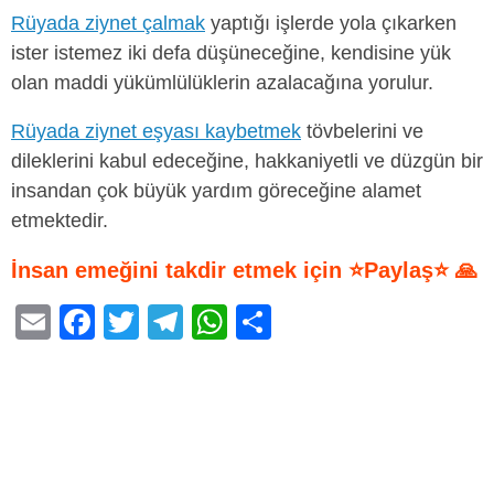
Rüyada ziynet çalmak
yaptığı işlerde yola çıkarken
ister istemez iki defa düşüneceğine, kendisine yük
olan maddi yükümlülüklerin azalacağına yorulur.
Rüyada ziynet eşyası kaybetmek
tövbelerini ve
dileklerini kabul edeceğine, hakkaniyetli ve düzgün bir
insandan çok büyük yardım göreceğine alamet
etmektedir.
İnsan emeğini takdir etmek için ⭐Paylaş⭐ 🙏
E
F
T
T
W
S
m
a
wi
el
h
h
ail
c
tt
e
at
ar
e
er
gr
s
e
b
a
A