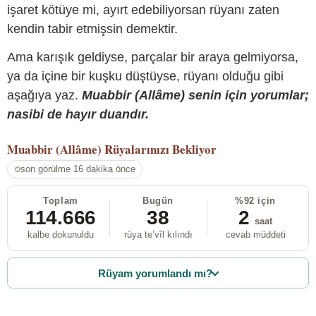
işaret kötüye mi, ayırt edebiliyorsan rüyanı zaten
kendin tabir etmişsin demektir.
Ama karışık geldiyse, parçalar bir araya gelmiyorsa,
ya da içine bir kuşku düştüyse, rüyanı olduğu gibi
aşağıya yaz.
Muabbir (Allâme) senin için yorumlar;
nasibi de hayır duandır.
Muabbir (Allâme)
Rüyalarınızı Bekliyor
son görülme 16 dakika önce
Toplam
Bugün
%92 için
114.666
38
2
saat
kalbe dokunuldu
rüya te’vîl kılındı
cevab müddeti
Rüyam yorumlandı mı?