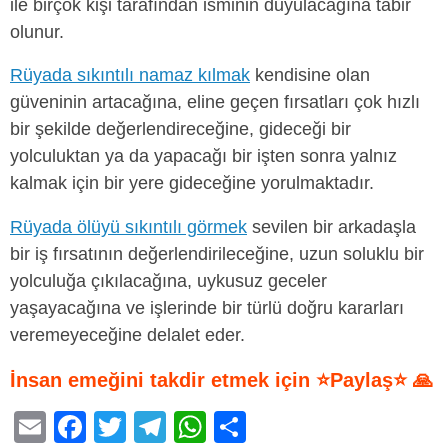
ile birçok kişi tarafından isminin duyulacağına tabir
olunur.
Rüyada sıkıntılı namaz kılmak
kendisine olan
güveninin artacağına, eline geçen fırsatları çok hızlı
bir şekilde değerlendireceğine, gideceği bir
yolculuktan ya da yapacağı bir işten sonra yalnız
kalmak için bir yere gideceğine yorulmaktadır.
Rüyada ölüyü sıkıntılı görmek
sevilen bir arkadaşla
bir iş fırsatının değerlendirileceğine, uzun soluklu bir
yolculuğa çıkılacağına, uykusuz geceler
yaşayacağına ve işlerinde bir türlü doğru kararları
veremeyeceğine delalet eder.
İnsan emeğini takdir etmek için ⭐Paylaş⭐ 🙏
E
F
T
T
W
S