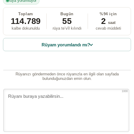
rüya yorumluyor
Toplam
Bugün
%94 için
114.789
55
2
saat
kalbe dokunuldu
rüya te’vîl kılındı
cevab müddeti
Rüyam yorumlandı mı?
Rüyanızı göndermeden önce rüyanızla en ilgili olan sayfada
bulunduğunuzdan emin olun.
1000