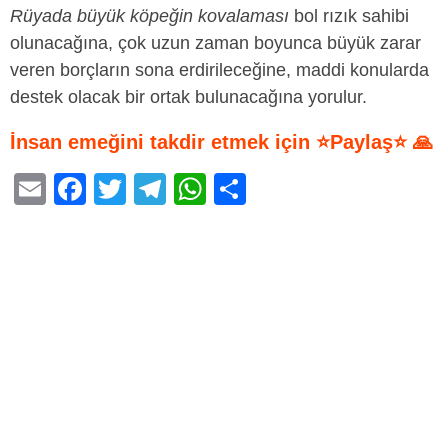
Rüyada büyük köpeğin kovalaması
bol rızık sahibi
olunacağına, çok uzun zaman boyunca büyük zarar
veren borçların sona erdirileceğine, maddi konularda
destek olacak bir ortak bulunacağına yorulur.
İnsan emeğini takdir etmek için ⭐Paylaş⭐ 🙏
E
F
T
T
W
S
m
a
wi
el
h
h
ail
c
tt
e
at
ar
e
er
gr
s
e
b
a
A
o
m
p
o
p
k