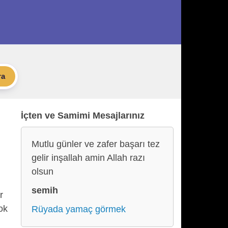
ra
İçten ve Samimi Mesajlarınız
Mutlu günler ve zafer başarı tez
gelir inşallah amin Allah razı
olsun
semih
r
ok
Rüyada yamaç görmek