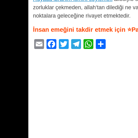
zorluklar çekmeden, allah’tan dilediği ne v
noktalara geleceğine rivayet etmektedir.
İnsan emeğini takdir etmek için ⭐P
E
F
T
T
W
S
m
a
wi
el
h
h
ail
c
tt
e
at
ar
e
er
gr
s
e
b
a
A
o
m
p
o
p
k