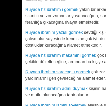
Rüyada hz ibrahim i görmek
yakın bir arka
sıkıntılı ve zor zamanlar yaşanacağına, so
ferahlığa çıkacağına rivayet etmektedir.
Rüyada ibrahim yazısı görmek
sevdiği kiş
çalışmalar sayesinde kendisine çok iyi bir 
dostluklar kuracağına alamet etmektedir.
Rüyada hz ibrahim makamını görmek
çok b
şekilde düzelteceğine, ardından bu kişiye 
Rüyada ibrahim saracoglu görmek
çok zor 
yardımlarını geri çevireceğine alamet eder.
Rüyada hz ibrahim adını duymak
kişinin h
ve mutlu olunacağına tabir olunur.
Rüyada ibrahim ismini söylemek
ailesiyle 