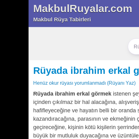
MakbulRuyalar.com
Makbul Rüya Tabirleri
Rüyada ibrahim erkal 
Henüz okur rüyası yorumlanmadı (Rüyanı Yaz)
Rüyada ibrahim erkal görmek
istenen şey
içinden çıkılmaz bir hal alacağına, alışveri
hafifleyeceğine ve hayatın belli bir orand
kazandıracağına, parasının ve ekmeğinin çoğ
geçireceğine, kişinin kötü kişilerin şerrind
büyük bir mutluluk duyacağına ve üzüntüler