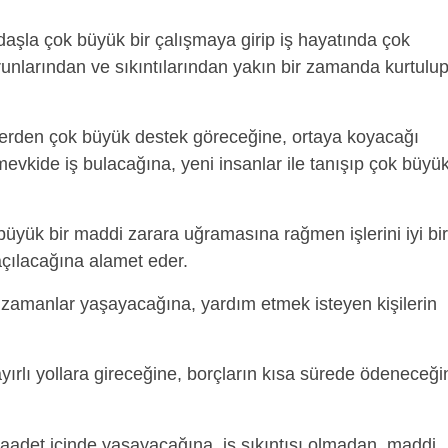
daşla çok büyük bir çalışmaya girip iş hayatında çok
runlarından ve sıkıntılarından yakın bir zamanda kurtulu
ilerden çok büyük destek göreceğine, ortaya koyacağı
mevkide iş bulacağına, yeni insanlar ile tanışıp çok büyü
üyük bir maddi zarara uğramasına rağmen işlerini iyi bir
açılacağına alamet eder.
zamanlar yaşayacağına, yardım etmek isteyen kişilerin
ayırlı yollara gireceğine, borçların kısa sürede ödeneceği
saadet içinde yaşayacağına, iş sıkıntısı olmadan, maddi