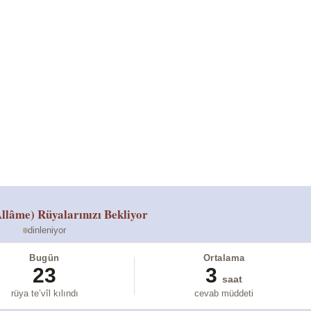
llâme)
Rüyalarınızı Bekliyor
dinleniyor
Bugün
Ortalama
23
3
saat
rüya te’vîl kılındı
cevab müddeti