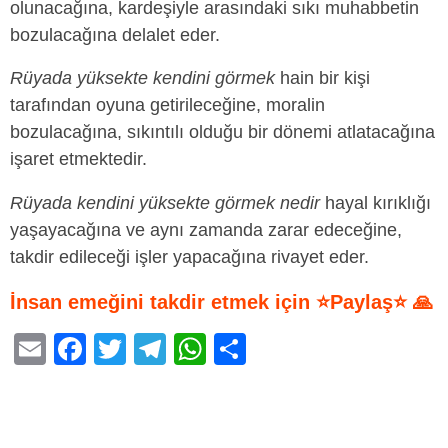
olunacağına, kardeşiyle arasındaki sıkı muhabbetin
bozulacağına delalet eder.
Rüyada yüksekte kendini görmek
hain bir kişi
tarafından oyuna getirileceğine, moralin
bozulacağına, sıkıntılı olduğu bir dönemi atlatacağına
işaret etmektedir.
Rüyada kendini yüksekte görmek nedir
hayal kırıklığı
yaşayacağına ve aynı zamanda zarar edeceğine,
takdir edileceği işler yapacağına rivayet eder.
İnsan emeğini takdir etmek için ⭐Paylaş⭐ 🙏
E
F
T
T
W
S
m
a
wi
el
h
h
ail
c
tt
e
at
ar
e
er
gr
s
e