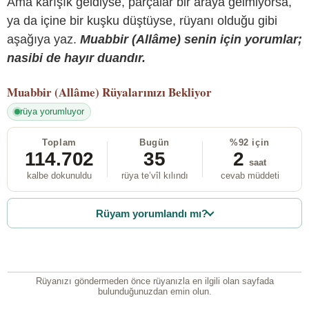
Ama karışık geldiyse, parçalar bir araya gelmiyorsa,
ya da içine bir kuşku düştüyse, rüyanı olduğu gibi
aşağıya yaz.
Muabbir (Allâme) senin için yorumlar;
nasibi de hayır duandır.
Muabbir (Allâme)
Rüyalarınızı Bekliyor
rüya yorumluyor
Toplam
Bugün
%92 için
114.702
35
2
saat
kalbe dokunuldu
rüya te’vîl kılındı
cevab müddeti
Rüyam yorumlandı mı?
Rüyanızı göndermeden önce rüyanızla en ilgili olan sayfada
bulunduğunuzdan emin olun.