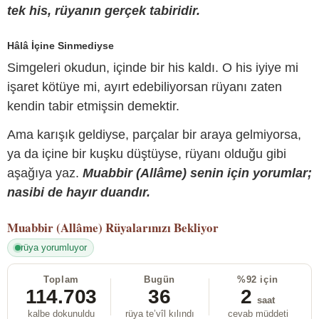
tek his, rüyanın gerçek tabiridir.
Hâlâ İçine Sinmediyse
Simgeleri okudun, içinde bir his kaldı. O his iyiye mi
işaret kötüye mi, ayırt edebiliyorsan rüyanı zaten
kendin tabir etmişsin demektir.
Ama karışık geldiyse, parçalar bir araya gelmiyorsa,
ya da içine bir kuşku düştüyse, rüyanı olduğu gibi
aşağıya yaz.
Muabbir (Allâme) senin için yorumlar;
nasibi de hayır duandır.
Muabbir (Allâme)
Rüyalarınızı Bekliyor
rüya yorumluyor
Toplam
Bugün
%92 için
114.703
36
2
saat
kalbe dokunuldu
rüya te’vîl kılındı
cevab müddeti