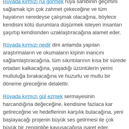
Rüyada kırmızı ruj görmek
rüya sahibinin geçimini
sağlamak için çok zahmet çekeceğine ve tüm
hayatının neredeyse çalışmak olacağına, böylece
kendisini kötü durumlara düşürmek isteyen insanları
şaşırtıp kendisinden uzaklaştıracağına alamet eder.
Rüyada kırmızı nedir
dini anlamda yapılan
araştırmaların ve okumaların kişinin inancını
sağlamlaştıracağına, tüm sıkıntılarının kısa bir sürede
ortadan kalkacağına, yaşadığı üzüntülerin yerini
mutluluğa bırakacağına ve huzurlu ve mutlu bir
döneme gireceğine delalettir.
Rüyada kırmızı gül ezmek
sermayesinin
harcandığına değeceğine, kendisine fazlaca kar
getireceğine ve hedeflerinin karşılık bulacağına, yeni
başlayacağı projenin büyük ses getirmesi ile çok
büyük bir zenginliğe kavuşacağına işaret eder.