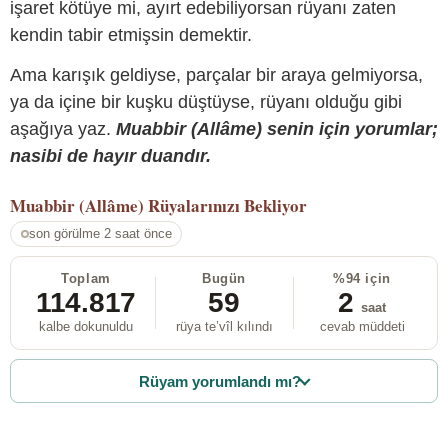
işaret kötüye mi, ayırt edebiliyorsan rüyanı zaten
kendin tabir etmişsin demektir.
Ama karışık geldiyse, parçalar bir araya gelmiyorsa,
ya da içine bir kuşku düştüyse, rüyanı olduğu gibi
aşağıya yaz.
Muabbir (Allâme) senin için yorumlar;
nasibi de hayır duandır.
Muabbir (Allâme)
Rüyalarınızı Bekliyor
son görülme 2 saat önce
Toplam
Bugün
%94 için
114.817
59
2
saat
kalbe dokunuldu
rüya te’vîl kılındı
cevab müddeti
Rüyam yorumlandı mı?