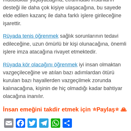
desteği ile daha çok kişiye ulaşacağına, bu sayede
elde edilen kazanç ile daha farklı işlere girileceğine
işarettir.
Rüyada tenis öğrenmek
sağlık sorunlarının tedavi
edileceğine, uzun ömürlü bir kişi olunacağına, önemli
işlere imza atacağına rivayet etmektedir.
Rüyada kör olacağını öğrenmek
iyi insan olmaktan
vazgeçileceğine ve atılan bazı adımlardan ötürü
kurulan bazı hayallerden vazgeçilmek zorunda
kalınacağına, kişinin de hiç olmadığı kadar bahtiyar
olacağına inanılır.
İnsan emeğini takdir etmek için ⭐Paylaş⭐ 🙏
E
F
T
T
W
S