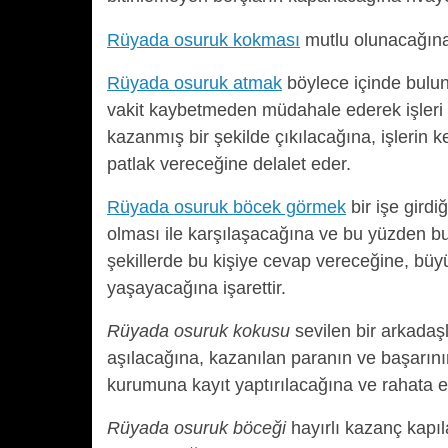
Rüyada osuruk kokması
mutlu olunacağına,
Rüyada osuruk atmak
böylece içinde bulu
vakit kaybetmeden müdahale ederek işleri e
kazanmış bir şekilde çıkılacağına, işlerin k
patlak vereceğine delalet eder.
Rüyada osuruk böcek görmek
bir işe girdi
olması ile karşılaşacağına ve bu yüzden bu 
şekillerde bu kişiye cevap vereceğine, büy
yaşayacağına işarettir.
Rüyada osuruk kokusu
sevilen bir arkadaş
aşılacağına, kazanılan paranın ve başarının
kurumuna kayıt yaptırılacağına ve rahata er
Rüyada osuruk böceği
hayırlı kazanç kapıl