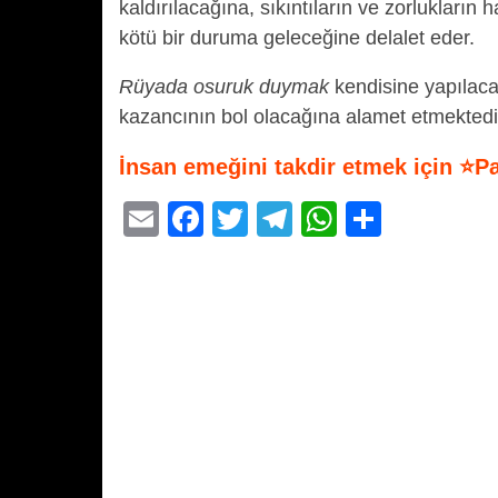
kaldırılacağına, sıkıntıların ve zorlukların
kötü bir duruma geleceğine delalet eder.
Rüyada osuruk duymak
kendisine yapılaca
kazancının bol olacağına alamet etmektedi
İnsan emeğini takdir etmek için ⭐P
E
F
T
T
W
S
m
a
wi
el
h
h
ail
c
tt
e
at
ar
e
er
gr
s
e
b
a
A
o
m
p
o
p
k