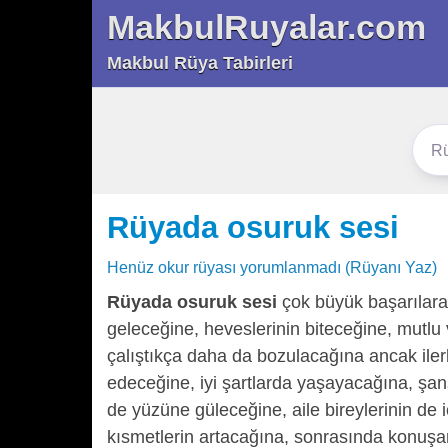
MakbulRuyalar.com
Makbul Rüya Tabirleri
Rüyada osuruk sesi
Henüz okur rüyası yorumlanmadı (Rüyanı Yaz)
Rüyada osuruk sesi
çok büyük başarılara 
geleceğine, heveslerinin biteceğine, mutlu 
çalıştıkça daha da bozulacağına ancak iler
edeceğine, iyi şartlarda yaşayacağına, şan
de yüzüne güleceğine, aile bireylerinin de 
kısmetlerin artacağına, sonrasında konuşa