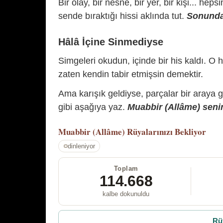
Bir olay, bir nesne, bir yer, bir kişi... hep
sende bıraktığı hissi aklında tut.
Sonunda 
Hâlâ İçine Sinmediyse
Simgeleri okudun, içinde bir his kaldı. O h
zaten kendin tabir etmişsin demektir.
Ama karışık geldiyse, parçalar bir araya 
gibi aşağıya yaz.
Muabbir (Allâme) senin
Muabbir (Allâme)
Rüyalarınızı Bekliyor
dinleniyor
Toplam
114.668
kalbe dokunuldu
Rü