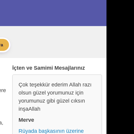
ra
İçten ve Samimi Mesajlarınız
Çok teşekkür ederim Allah razı
ere
olsun güzel yorumunuz için
yorumunuz gibi güzel cıksın
inşaAllah
Merve
a,
Rüyada başkasının üzerine