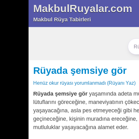
MakbulRuyalar.com
Makbul Rüya Tabirleri
Rüyada şemsiye gör
Henüz okur rüyası yorumlanmadı (Rüyanı Yaz)
Rüyada şemsiye gör
yaşamında adeta muci
lütuflarını göreceğine, maneviyatının çöke
yaşayacağına, asla pes etmeyeceği gibi he
geçineceğine, kişinin muradına ereceğine, r
mutluluklar yaşayacağına alamet eder.