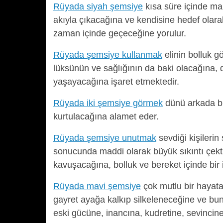
Rüyada siyah şemsiye
kısa süre içinde mal
akıyla çıkacağına ve kendisine hedef olar
zaman içinde geçeceğine yorulur.
Rüyada şemsiye kullanmak
elinin bolluk g
lüksünün ve sağlığının da baki olacağına, 
yaşayacağına işaret etmektedir.
Rüyada iki şemsiye görmek
dünü arkada bır
kurtulacağına alamet eder.
Rüyada şemsiye unutmak
sevdiği kişileri
sonucunda maddi olarak büyük sıkıntı çekti
kavuşacağına, bolluk ve bereket içinde bir
Rüyada mavi şemsiye
çok mutlu bir hayata
gayret ayağa kalkıp silkeleneceğine ve bun
eski gücüne, inancına, kudretine, sevincin