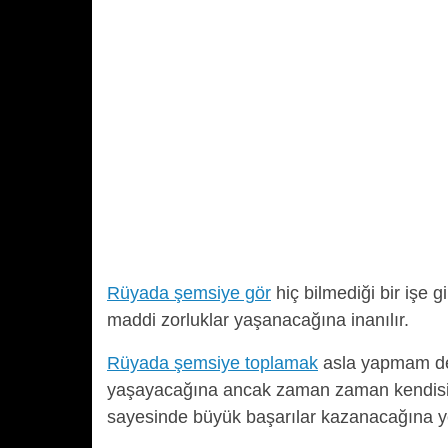
Rüyada şemsiye gör
hiç bilmediği bir işe 
maddi zorluklar yaşanacağına inanılır.
Rüyada şemsiye toplamak
asla yapmam ded
yaşayacağına ancak zaman zaman kendisini
sayesinde büyük başarılar kazanacağına yo