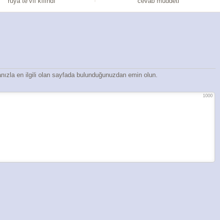
rüya te’vîl kılındı
cevab müddeti
ızla en ilgili olan sayfada bulunduğunuzdan emin olun.
1000