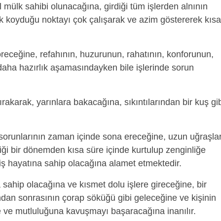
 mülk sahibi olunacağına, girdiği tüm işlerden alnının
ak koyduğu noktayı çok çalışarak ve azim göstererek kısa
öreceğine, refahının, huzurunun, rahatının, konforunun,
daha hazırlık aşamasındayken bile işlerinde sorun
akarak, yarınlara bakacağına, sıkıntılarından bir kuş gi
n sorunlarının zaman içinde sona ereceğine, uzun uğraşla
ği bir dönemden kısa süre içinde kurtulup zenginliğe
 iş hayatına sahip olacağına alamet etmektedir.
 sahip olacağına ve kısmet dolu işlere gireceğine, bir
dan sonrasının çorap söküğü gibi geleceğine ve kişinin
e ve mutluluğuna kavuşmayı başaracağına inanılır.