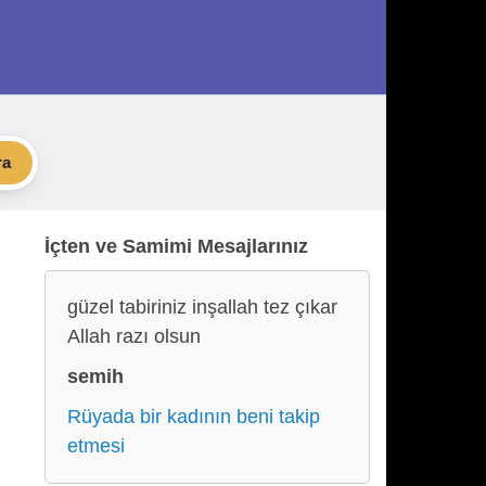
ra
İçten ve Samimi Mesajlarınız
güzel tabiriniz inşallah tez çıkar
Allah razı olsun
semih
Rüyada bir kadının beni takip
etmesi