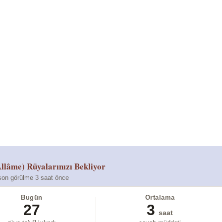
llâme)
Rüyalarınızı Bekliyor
son görülme 3 saat önce
Bugün
Ortalama
27
3
saat