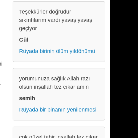
Teşekkürler doğrudur
sıkıntılarım vardı yavaş yavaş
geçiyor
Gül
Rüyada birinin ölüm yıldönümü
bi
yorumunuza sağlık Allah razı
r
olsun inşallah tez çıkar amin
semih
Rüyada bir binanın yenilenmesi
çok güzel tabir inşallah tez çıkar