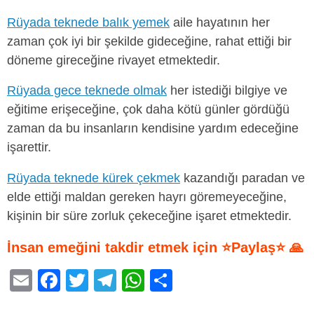
Rüyada teknede balık yemek
aile hayatının her
zaman çok iyi bir şekilde gideceğine, rahat ettiği bir
döneme gireceğine rivayet etmektedir.
Rüyada gece teknede olmak
her istediği bilgiye ve
eğitime erişeceğine, çok daha kötü günler gördüğü
zaman da bu insanların kendisine yardım edeceğine
işarettir.
Rüyada teknede kürek çekmek
kazandığı paradan ve
elde ettiği maldan gereken hayrı göremeyeceğine,
kişinin bir süre zorluk çekeceğine işaret etmektedir.
İnsan emeğini takdir etmek için ⭐Paylaş⭐ 🙏
E
F
T
T
W
S
m
a
wi
el
h
h