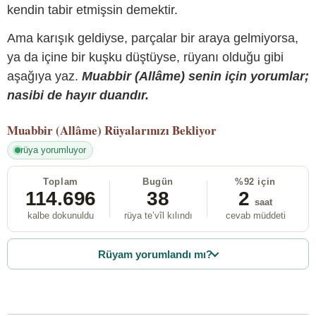
kendin tabir etmişsin demektir.
Ama karışık geldiyse, parçalar bir araya gelmiyorsa,
ya da içine bir kuşku düştüyse, rüyanı olduğu gibi
aşağıya yaz.
Muabbir (Allâme) senin için yorumlar;
nasibi de hayır duandır.
Muabbir (Allâme)
Rüyalarınızı Bekliyor
rüya yorumluyor
Toplam
Bugün
%92 için
114.696
38
2
saat
kalbe dokunuldu
rüya te’vîl kılındı
cevab müddeti
Rüyam yorumlandı mı?