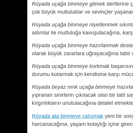
Rüyada uçağa binmeye gitmek
dertlerine 
çok büyük mutluluklar ve sevinçler yaşanac
Rüyada uçağa binmeye niyetlenmek
sıkınt
adımlar ile mutluluğa kavuşulacağına, karşıl
Rüyada uçağa binmeye hazırlanmak
deste
olarak büyük zararlara uğrayacağına tabir 
Rüyada uçağa binmeye korkmak
başarısın
durumu kotarmak için kendisine karşı müca
Rüyada beyaz renk uçağa binmeye hazırl
yıpranan sinirlerin çıkılacak olan bir tatil 
kırgınlıkların unutulacağına delalet etmekte
Rüyada ata binmeye çalışmak
yeni bir sos
harcanacağına, yaşam kolaylığı içine girece