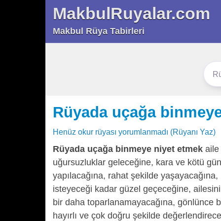
MakbulRuyalar.com
Makbul Rüya Tabirleri
Rüyada uçağa binmeye
Henüz okur rüyası yorumlanmadı (Rüyanı Yaz)
Rüyada uçağa binmeye niyet etmek
aile
uğursuzluklar geleceğine, kara ve kötü günl
yapılacağına, rahat şekilde yaşayacağına,
isteyeceği kadar güzel geçeceğine, ailesini
bir daha toparlanamayacağına, gönlünce bi
hayırlı ve çok doğru şekilde değerlendirec