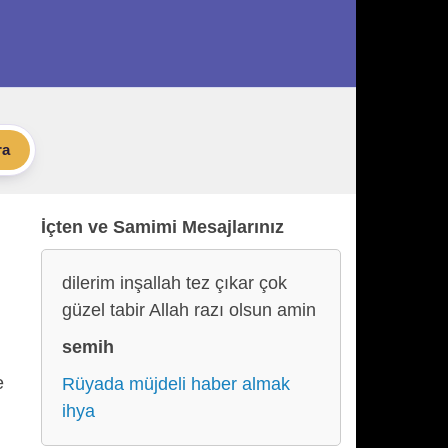
ra
İçten ve Samimi Mesajlarınız
dilerim inşallah tez çıkar çok
güzel tabir Allah razı olsun amin
semih
e
Rüyada müjdeli haber almak
ihya