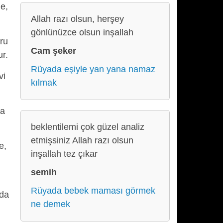
ne,
Allah razı olsun, herşey
gönlünüzce olsun inşallah
ğru
Cam şeker
ur.
Rüyada eşiyle yan yana namaz
vi
kılmak
da
beklentilemi çok güzel analiz
etmişsiniz Allah razı olsun
e,
inşallah tez çıkar
semih
Rüyada bebek maması görmek
nda
ne demek