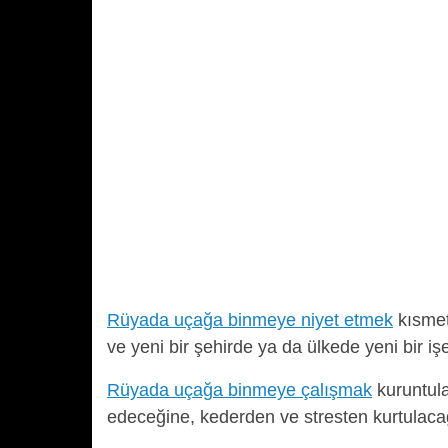
Rüyada uçağa binmeye niyet etmek
kısmet
ve yeni bir şehirde ya da ülkede yeni bir işe
Rüyada uçağa binmeye çalışmak
kuruntula
edeceğine, kederden ve stresten kurtulacağ