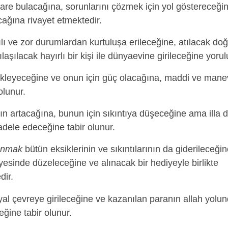
çare bulacağına, sorunlarını çözmek için yol göstereceği
ağına rivayet etmektedir.
ılı ve zor durumlardan kurtuluşa erileceğine, atılacak do
aşılacak hayırlı bir kişi ile dünyaevine girileceğine yorul
kleyeceğine ve onun için güç olacağına, maddi ve mane
olunur.
ın artacağına, bunun için sıkıntıya düşeceğine ama illa 
dele edeceğine tabir olunur.
anmak
bütün eksiklerinin ve sıkıntılarının da giderileceğin
sayesinde düzeleceğine ve alınacak bir hediyeyle birlikte
dir.
yal çevreye girileceğine ve kazanılan paranın allah yolu
ğine tabir olunur.