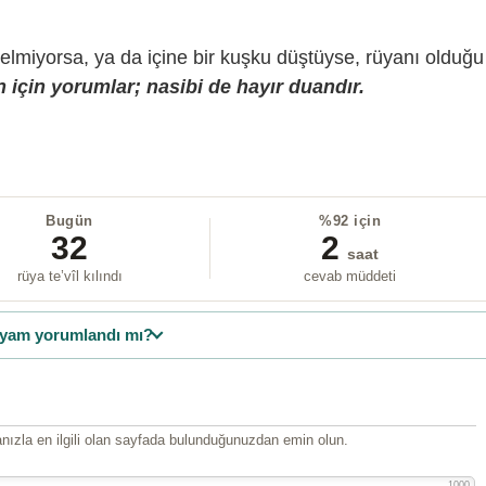
gelmiyorsa, ya da içine bir kuşku düştüyse, rüyanı olduğu
 için yorumlar; nasibi de hayır duandır.
Bugün
%92 için
32
2
saat
rüya te’vîl kılındı
cevab müddeti
yam yorumlandı mı?
ızla en ilgili olan sayfada bulunduğunuzdan emin olun.
1000