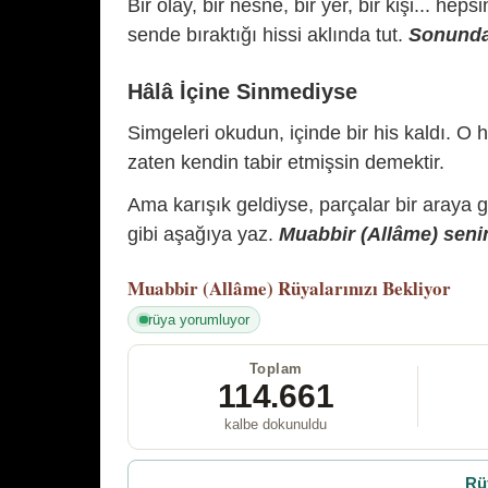
Bir olay, bir nesne, bir yer, bir kişi... hep
sende bıraktığı hissi aklında tut.
Sonunda 
Hâlâ İçine Sinmediyse
Simgeleri okudun, içinde bir his kaldı. O h
zaten kendin tabir etmişsin demektir.
Ama karışık geldiyse, parçalar bir araya 
gibi aşağıya yaz.
Muabbir (Allâme) senin
Muabbir (Allâme)
Rüyalarınızı Bekliyor
rüya yorumluyor
Toplam
114.661
kalbe dokunuldu
Rü