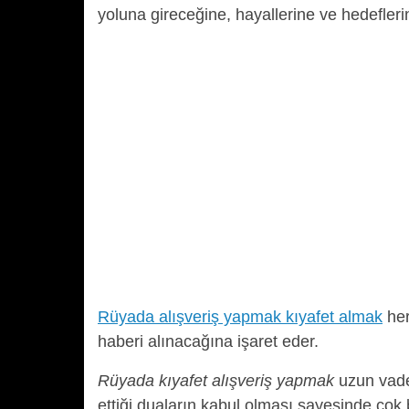
yoluna gireceğine, hayallerine ve hedefleri
Rüyada alışveriş yapmak kıyafet almak
her
haberi alınacağına işaret eder.
Rüyada kıyafet alışveriş yapmak
uzun vade
ettiği duaların kabul olması sayesinde çok b