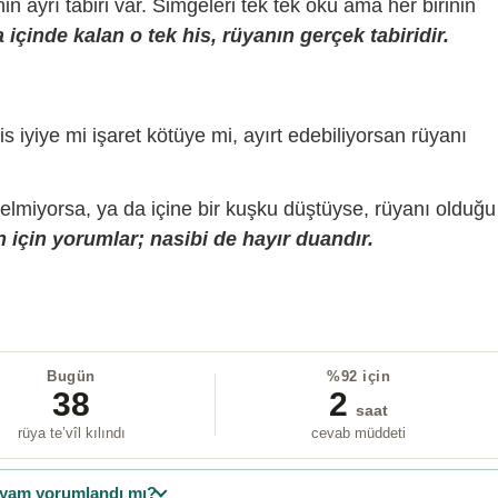
sinin ayrı tabiri var. Simgeleri tek tek oku ama her birinin
içinde kalan o tek his, rüyanın gerçek tabiridir.
is iyiye mi işaret kötüye mi, ayırt edebiliyorsan rüyanı
gelmiyorsa, ya da içine bir kuşku düştüyse, rüyanı olduğu
 için yorumlar; nasibi de hayır duandır.
Bugün
%92 için
38
2
saat
rüya te’vîl kılındı
cevab müddeti
yam yorumlandı mı?