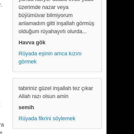
.
üzerimde nazar veya
büýümüvar bilmiyorum
anlamadım gitti inşallah görmüş
olduğum rüyahayırlı olurda...
Havva gök
Rüyada eşinin amca kızını
görmek
tabiriniz güzel inşallah tez çıkar
Allah razı olsun amin
k
semih
Rüyada fikrini söylemek
ra
de