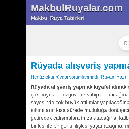
MakbulRuyalar.com
Makbul Rüya Tabirleri
Rüyada alışveriş yapma
Henüz okur rüyası yorumlanmadı (Rüyanı Yaz)
Rüyada alışveriş yapmak kıyafet almak
ç
çok büyük bir özgüvene sahip olunacağına, 
sayesinde çok büyük atılımlar yapılacağına
sıkıntıların kısa sürede mutluluğa dönüşece
getirecek çalışmalara imza atacağına, kalb
bir kişi ile bir gönül ilişkisi yaşanacağına, m