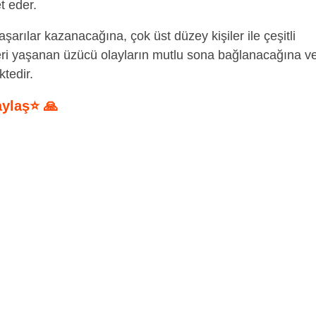
t eder.
arılar kazanacağına, çok üst düzey kişiler ile çeşitli
ri yaşanan üzücü olayların mutlu sona bağlanacağına v
ktedir.
aylaş⭐ 🙏