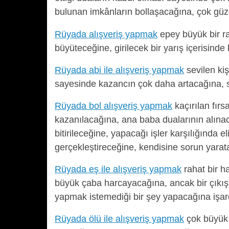
bulunan imkânların bollaşacağına, çok güz
Rüyada alışveriş yapmak
epey büyük bir rah
büyüteceğine, girilecek bir yarış içerisinde
Rüyada abi ile alışveriş yapmak
sevilen kiş
sayesinde kazancın çok daha artacağına, sev
Rüyada bol alışveriş yapmak
kaçırılan fırsa
kazanılacağına, ana baba dualarının alınac
bitirileceğine, yapacağı işler karşılığında
gerçekleştireceğine, kendisine sorun yarat
Rüyada eş ile alışveriş yapmak
rahat bir h
büyük çaba harcayacağına, ancak bir çıkış 
yapmak istemediği bir şey yapacağına işare
Rüyada ölü ile alışveriş yapmak
çok büyük 