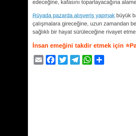
edeceğine, kafasını toparlayacağına alame
Rüyada pazarda alışveriş yapmak
büyük baş
çalışmalara gireceğine, uzun zamandan be
sağlıklı bir hayat sürüleceğine rivayet etme
İnsan emeğini takdir etmek için ⭐P
E
F
T
T
W
S
m
a
wi
el
h
h
ail
c
tt
e
at
ar
e
er
gr
s
e
b
a
A
o
m
p
o
p
k