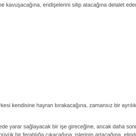
ne kavuşacağına, endişelerini silip atacağına delalet eder
kesi kendisine hayran bırakacağına, zamansız bir ayrılı
de yarar sağlayacak bir işe gireceğine, ancak daha son
üyük bir ferahlığa çıkacağına, işlerinin artacağına, elin