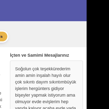
ra
İçten ve Samimi Mesajlarınız
Soğolun çok teşekkürederim
,
amin amin inşalah hayılı olur
çok sıkıntı dayım sıkıntımbüyük
işlerim hergünters gidiyor
e
bişeyler yapmak istiyorum ama
ki
olmuyor evde evişlerim hep
k
yarıda kalıyor acaba evde yada