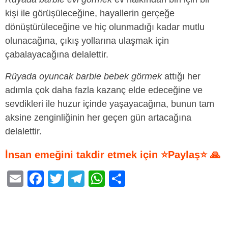
kişi ile görüşüleceğine, hayallerin gerçeğe
dönüştürüleceğine ve hiç olunmadığı kadar mutlu
olunacağına, çıkış yollarına ulaşmak için
çabalayacağına delalettir.
Rüyada oyuncak barbie bebek görmek
attığı her
adımla çok daha fazla kazanç elde edeceğine ve
sevdikleri ile huzur içinde yaşayacağına, bunun tam
aksine zenginliğinin her geçen gün artacağına
delalettir.
İnsan emeğini takdir etmek için ⭐Paylaş⭐ 🙏
E
F
T
T
W
S
m
a
wi
el
h
h
ail
c
tt
e
at
ar
e
er
gr
s
e