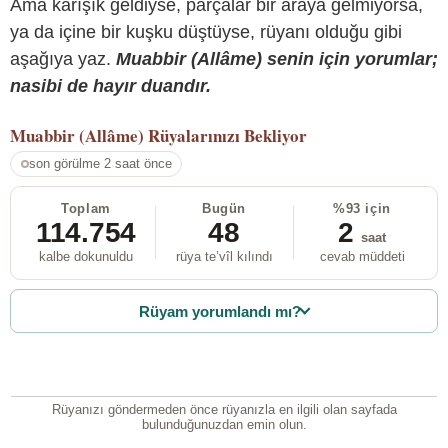
Ama karışık geldiyse, parçalar bir araya gelmiyorsa,
ya da içine bir kuşku düştüyse, rüyanı olduğu gibi
aşağıya yaz.
Muabbir (Allâme) senin için yorumlar;
nasibi de hayır duandır.
Muabbir (Allâme)
Rüyalarınızı Bekliyor
son görülme 2 saat önce
Toplam
Bugün
%93 için
114.754
48
2
saat
kalbe dokunuldu
rüya te’vîl kılındı
cevab müddeti
Rüyam yorumlandı mı?
Rüyanızı göndermeden önce rüyanızla en ilgili olan sayfada
bulunduğunuzdan emin olun.