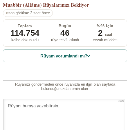
Muabbir (Allâme)
Rüyalarınızı Bekliyor
son görülme 2 saat önce
Toplam
Bugün
%93 için
114.754
46
2
saat
kalbe dokunuldu
rüya te’vîl kılındı
cevab müddeti
Rüyam yorumlandı mı?
Rüyanızı göndermeden önce rüyanızla en ilgili olan sayfada
bulunduğunuzdan emin olun.
1000