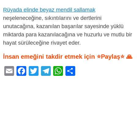
Rüyada elinde beyaz mendil sallamak
neşeleneceğine, sıkıntılarını ve dertlerini
unutacağına, kazanılan başarılar sayesinde yüklü
miktarda para kazanılacağına ve huzurlu ve mutlu bir
hayat sürüleceğine rivayet eder.
İnsan emeğini takdir etmek için ⭐Paylaş⭐ 🙏
E
F
T
T
W
S
m
a
wi
el
h
h
ail
c
tt
e
at
ar
e
er
gr
s
e
b
a
A
o
m
p
o
p