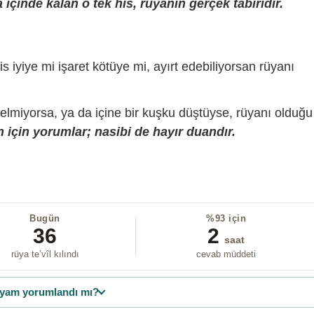
içinde kalan o tek his, rüyanın gerçek tabiridir.
is iyiye mi işaret kötüye mi, ayırt edebiliyorsan rüyanı
gelmiyorsa, ya da içine bir kuşku düştüyse, rüyanı olduğu
 için yorumlar; nasibi de hayır duandır.
Bugün
%93 için
36
2
saat
rüya te’vîl kılındı
cevab müddeti
yam yorumlandı mı?