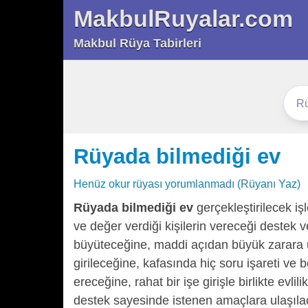
MakbulRuyalar.com
Makbul Rüya Tabirleri
Rüyada bilmediği ev
Henüz okur rüyası yorumlanmadı (Rüyanı Yaz)
Rüyada bilmediği ev
gerçekleştirilecek iş
ve değer verdiği kişilerin vereceği destek 
büyüteceğine, maddi açıdan büyük zarara uğr
girileceğine, kafasında hiç soru işareti ve 
ereceğine, rahat bir işe girişle birlikte evl
destek sayesinde istenen amaçlara ulaşılac