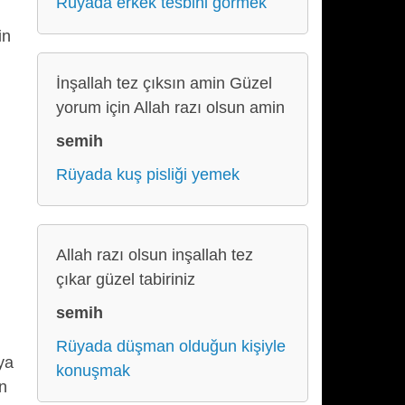
Rüyada erkek tesbihi görmek
in
İnşallah tez çıksın amin Güzel
yorum için Allah razı olsun amin
semih
Rüyada kuş pisliği yemek
Allah razı olsun inşallah tez
çıkar güzel tabiriniz
semih
Rüyada düşman olduğun kişiyle
ya
konuşmak
in