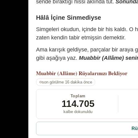
sende bıraktığı hissi aklında tut.
Sonunda 
Hâlâ İçine Sinmediyse
Simgeleri okudun, içinde bir his kaldı. O h
zaten kendin tabir etmişsin demektir.
Ama karışık geldiyse, parçalar bir araya 
gibi aşağıya yaz.
Muabbir (Allâme) senin
Muabbir (Allâme)
Rüyalarınızı Bekliyor
son görülme 16 dakika önce
Toplam
114.705
kalbe dokunuldu
Rü