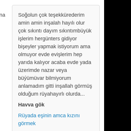
ına
Soğolun çok teşekkürederim
amin amin inşalah hayılı olur
çok sıkıntı dayım sıkıntımbüyük
işlerim hergünters gidiyor
bişeyler yapmak istiyorum ama
olmuyor evde evişlerim hep
yarıda kalıyor acaba evde yada
üzerimde nazar veya
büýümüvar bilmiyorum
anlamadım gitti inşallah görmüş
olduğum rüyahayırlı olurda...
Havva gök
Rüyada eşinin amca kızını
görmek