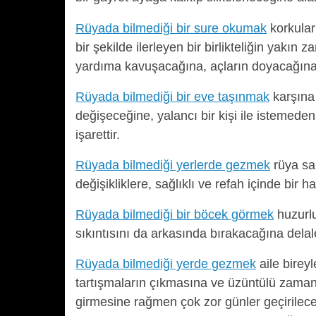
Rüyada bilmediği bir sure okumak
korkular
bir şekilde ilerleyen bir birlikteliğin yak
yardıma kavuşacağına, açların doyacağına, 
Rüyada bilmediği bir eve taşınmak
karşına 
değişeceğine, yalancı bir kişi ile istemede
işarettir.
Rüyada bilmediği yerlerde gezmek
rüya sa
değişikliklere, sağlıklı ve refah içinde bir 
Rüyada bilmediği bir böcek görmek
huzurlu
sıkıntısını da arkasında bırakacağına delal
Rüyada bilmediği yerde gezmek
aile birey
tartışmaların çıkmasına ve üzüntülü zamanl
girmesine rağmen çok zor günler geçirilece