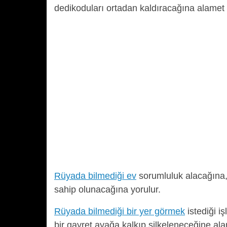
dedikoduları ortadan kaldıracağına alamet 
Rüyada bilmediği ev
sorumluluk alacağına, 
sahip olunacağına yorulur.
Rüyada bilmediği bir yer görmek
istediği i
bir gayret ayağa kalkıp silkeleneceğine al