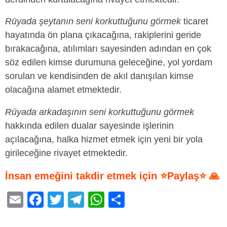
Rüyada şeytanın seni korkuttuğunu görmek
ticaret
hayatında ön plana çıkacağına, rakiplerini geride
bırakacağına, atılımları sayesinden adından en çok
söz edilen kimse durumuna geleceğine, yol yordam
sorulan ve kendisinden de akıl danışılan kimse
olacağına alamet etmektedir.
Rüyada arkadaşının seni korkuttuğunu görmek
hakkında edilen dualar sayesinde işlerinin
açılacağına, halka hizmet etmek için yeni bir yola
girileceğine rivayet etmektedir.
İnsan emeğini takdir etmek için ⭐Paylaş⭐ 🙏
E
F
T
T
W
S
m
a
wi
el
h
h