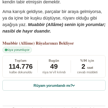
kendin tabir etmişsin demektir.
Ama karışık geldiyse, parçalar bir araya gelmiyorsa,
ya da içine bir kuşku düştüyse, rüyanı olduğu gibi
aşağıya yaz.
Muabbir (Allâme) senin için yorumlar;
nasibi de hayır duandır.
Muabbir (Allâme)
Rüyalarınızı Bekliyor
rüya yorumluyor
Toplam
Bugün
%94 için
114.776
49
2
saat
kalbe dokunuldu
rüya te’vîl kılındı
cevab müddeti
Rüyam yorumlandı mı?